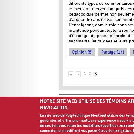
différents types de commentaires 
le mieux à l’intervention qu’ils dés
pédagogique permet non seulement
d’apprendre aux élèves comment co
L’enseignant, dont le rôle consist
maintenue pendant toute la réuni
d’échange, de prise de parole et d’
sentiments, leurs idées et leurs p
Opinion (8)
Partage (13)
PAGES
«
‹
1
2
3
NOTRE SITE WEB UTILISE DES TÉMOINS A
NAVIGATION.
Le site web de Polytechnique Montréal utilise des témoi
générales et offrir une meilleure expérience à ses visit
Avis de confidentialité et conditions d’ut
de ces témoins selon les modalités spécifiées aux cond
connexion en modifiant vos paramètres de navigation. P