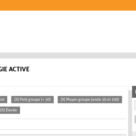
IE ACTIVE
ent
(X) Petit groupe (< 30)
(X) Moyen groupe (entre 30 et 100)
(X) Élevée