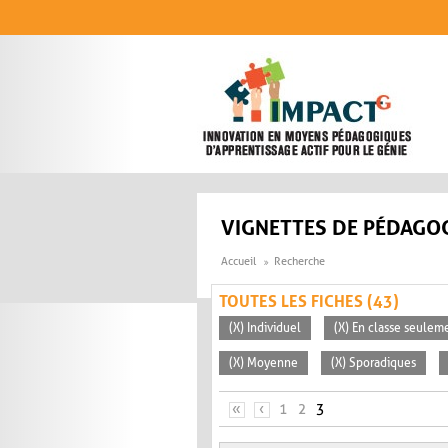
Aller au contenu principal
VIGNETTES DE PÉDAGOG
Accueil
Recherche
TOUTES LES FICHES (43)
(X) Individuel
(X) En classe seulem
(X) Moyenne
(X) Sporadiques
PAGES
«
‹
1
2
3