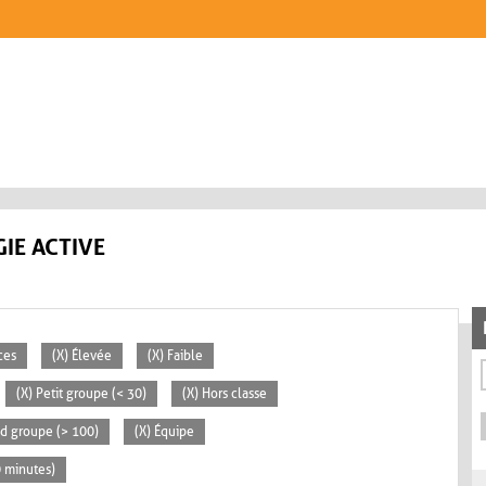
IE ACTIVE
ces
(X) Élevée
(X) Faible
(X) Petit groupe (< 30)
(X) Hors classe
nd groupe (> 100)
(X) Équipe
0 minutes)