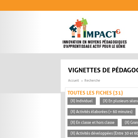
Aller au contenu principal
VIGNETTES DE PÉDAGOG
Accueil
Recherche
TOUTES LES FICHES (31)
(X) Individuel
(X) En plusieurs séan
(X) Activités élaborées (> 60 minutes)
(X) En classe et hors classe
(X) Gra
(X) Activités développées (Entre 30 et 6