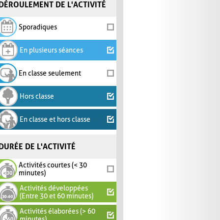
DÉROULEMENT DE L'ACTIVITÉ
Sporadiques
En plusieurs séances
En classe seulement
Hors classe
En classe et hors classe
DURÉE DE L'ACTIVITÉ
Activités courtes (< 30
minutes)
Activités développées
(Entre 30 et 60 minutes)
Activités élaborées (> 60
minutes)