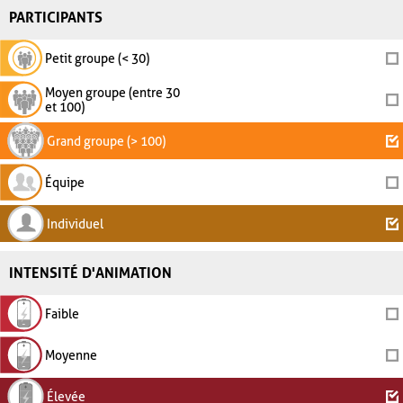
PARTICIPANTS
Petit groupe (< 30)
Moyen groupe (entre 30
et 100)
Grand groupe (> 100)
Équipe
Individuel
INTENSITÉ D'ANIMATION
Faible
Moyenne
Élevée