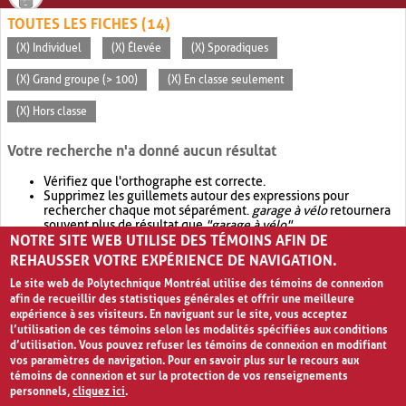
TOUTES LES FICHES (14)
(X) Individuel
(X) Élevée
(X) Sporadiques
(X) Grand groupe (> 100)
(X) En classe seulement
(X) Hors classe
Votre recherche n'a donné aucun résultat
Vérifiez que l'orthographe est correcte.
Supprimez les guillemets autour des expressions pour
rechercher chaque mot séparément.
garage à vélo
retournera
souvent plus de résultat que
"garage à vélo"
.
NOTRE SITE WEB UTILISE DES TÉMOINS AFIN DE
Envisagez d'élargir votre recherche avec
OR
.
garage OR vélo
retournera souvent plus de résultat que
garage à vélo
.
REHAUSSER VOTRE EXPÉRIENCE DE NAVIGATION.
Le site web de Polytechnique Montréal utilise des témoins de connexion
afin de recueillir des statistiques générales et offrir une meilleure
expérience à ses visiteurs. En naviguant sur le site, vous acceptez
l’utilisation de ces témoins selon les modalités spécifiées aux conditions
d’utilisation. Vous pouvez refuser les témoins de connexion en modifiant
vos paramètres de navigation. Pour en savoir plus sur le recours aux
témoins de connexion et sur la protection de vos renseignements
personnels,
cliquez ici
.
Avis de confidentialité et conditions d’utilisation