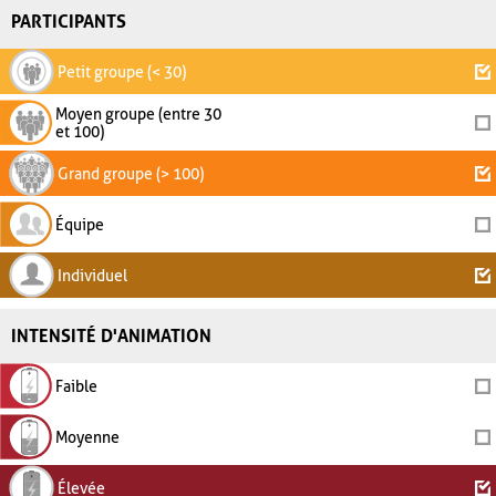
PARTICIPANTS
Petit groupe (< 30)
Moyen groupe (entre 30
et 100)
Grand groupe (> 100)
Équipe
Individuel
INTENSITÉ D'ANIMATION
Faible
Moyenne
Élevée