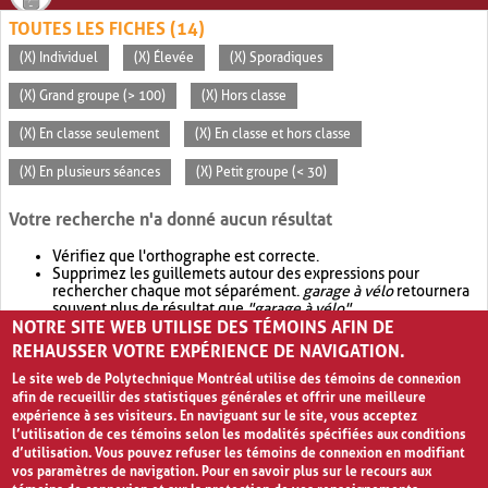
TOUTES LES FICHES (14)
(X) Individuel
(X) Élevée
(X) Sporadiques
(X) Grand groupe (> 100)
(X) Hors classe
(X) En classe seulement
(X) En classe et hors classe
(X) En plusieurs séances
(X) Petit groupe (< 30)
Votre recherche n'a donné aucun résultat
Vérifiez que l'orthographe est correcte.
Supprimez les guillemets autour des expressions pour
rechercher chaque mot séparément.
garage à vélo
retournera
souvent plus de résultat que
"garage à vélo"
.
NOTRE SITE WEB UTILISE DES TÉMOINS AFIN DE
Envisagez d'élargir votre recherche avec
OR
.
garage OR vélo
retournera souvent plus de résultat que
garage à vélo
.
REHAUSSER VOTRE EXPÉRIENCE DE NAVIGATION.
Le site web de Polytechnique Montréal utilise des témoins de connexion
afin de recueillir des statistiques générales et offrir une meilleure
expérience à ses visiteurs. En naviguant sur le site, vous acceptez
l’utilisation de ces témoins selon les modalités spécifiées aux conditions
d’utilisation. Vous pouvez refuser les témoins de connexion en modifiant
vos paramètres de navigation. Pour en savoir plus sur le recours aux