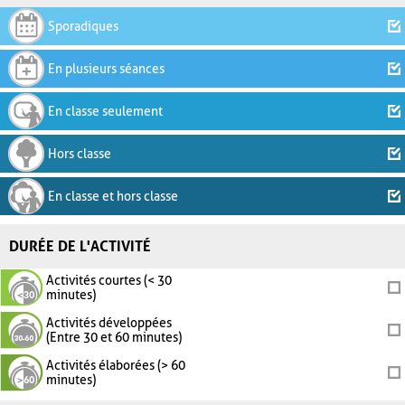
Sporadiques
En plusieurs séances
En classe seulement
Hors classe
En classe et hors classe
DURÉE DE L'ACTIVITÉ
Activités courtes (< 30
minutes)
Activités développées
(Entre 30 et 60 minutes)
Activités élaborées (> 60
minutes)