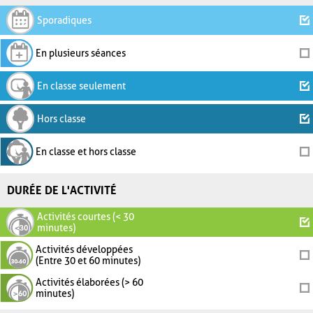
Sporadiques
En plusieurs séances
En classe seulement
Hors classe
En classe et hors classe
DURÉE DE L'ACTIVITÉ
Activités courtes (< 30
minutes)
Activités développées
(Entre 30 et 60 minutes)
Activités élaborées (> 60
minutes)