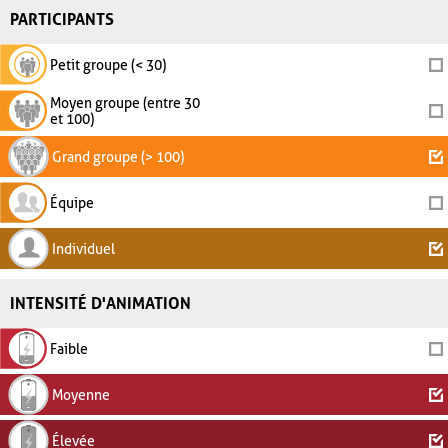
PARTICIPANTS
Petit groupe (< 30)
Moyen groupe (entre 30
et 100)
Grand groupe (> 100)
Équipe
Individuel
INTENSITÉ D'ANIMATION
Faible
Moyenne
Élevée