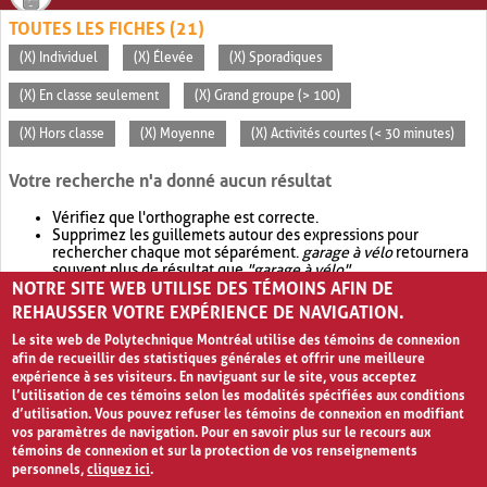
TOUTES LES FICHES (21)
(X) Individuel
(X) Élevée
(X) Sporadiques
(X) En classe seulement
(X) Grand groupe (> 100)
(X) Hors classe
(X) Moyenne
(X) Activités courtes (< 30 minutes)
Votre recherche n'a donné aucun résultat
Vérifiez que l'orthographe est correcte.
Supprimez les guillemets autour des expressions pour
rechercher chaque mot séparément.
garage à vélo
retournera
souvent plus de résultat que
"garage à vélo"
.
NOTRE SITE WEB UTILISE DES TÉMOINS AFIN DE
Envisagez d'élargir votre recherche avec
OR
.
garage OR vélo
retournera souvent plus de résultat que
garage à vélo
.
REHAUSSER VOTRE EXPÉRIENCE DE NAVIGATION.
Le site web de Polytechnique Montréal utilise des témoins de connexion
afin de recueillir des statistiques générales et offrir une meilleure
expérience à ses visiteurs. En naviguant sur le site, vous acceptez
l’utilisation de ces témoins selon les modalités spécifiées aux conditions
d’utilisation. Vous pouvez refuser les témoins de connexion en modifiant
vos paramètres de navigation. Pour en savoir plus sur le recours aux
témoins de connexion et sur la protection de vos renseignements
personnels,
cliquez ici
.
Avis de confidentialité et conditions d’utilisation