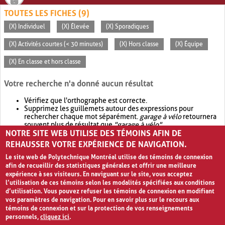
TOUTES LES FICHES (9)
(X) Individuel
(X) Élevée
(X) Sporadiques
(X) Activités courtes (< 30 minutes)
(X) Hors classe
(X) Équipe
(X) En classe et hors classe
Votre recherche n'a donné aucun résultat
Vérifiez que l'orthographe est correcte.
Supprimez les guillemets autour des expressions pour
rechercher chaque mot séparément.
garage à vélo
retournera
souvent plus de résultat que
"garage à vélo"
.
NOTRE SITE WEB UTILISE DES TÉMOINS AFIN DE
Envisagez d'élargir votre recherche avec
OR
.
garage OR vélo
retournera souvent plus de résultat que
garage à vélo
.
REHAUSSER VOTRE EXPÉRIENCE DE NAVIGATION.
Le site web de Polytechnique Montréal utilise des témoins de connexion
afin de recueillir des statistiques générales et offrir une meilleure
expérience à ses visiteurs. En naviguant sur le site, vous acceptez
l’utilisation de ces témoins selon les modalités spécifiées aux conditions
d’utilisation. Vous pouvez refuser les témoins de connexion en modifiant
vos paramètres de navigation. Pour en savoir plus sur le recours aux
témoins de connexion et sur la protection de vos renseignements
personnels,
cliquez ici
.
Avis de confidentialité et conditions d’utilisation