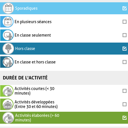
Sporadiques
En plusieurs séances
En classe seulement
Hors classe
En classe et hors classe
DURÉE DE L'ACTIVITÉ
Activités courtes (< 30
minutes)
Activités développées
(Entre 30 et 60 minutes)
Activités élaborées (> 60
minutes)