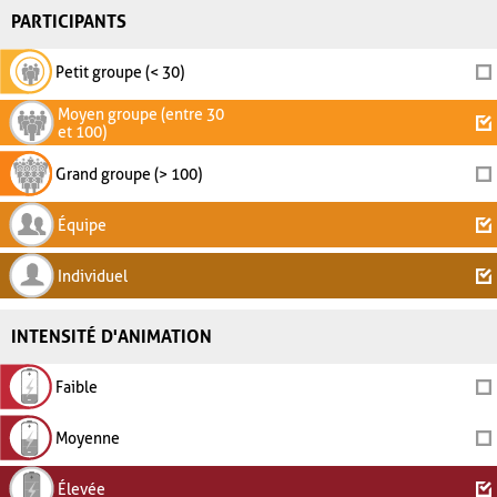
PARTICIPANTS
Petit groupe (< 30)
Moyen groupe (entre 30
et 100)
Grand groupe (> 100)
Équipe
Individuel
INTENSITÉ D'ANIMATION
Faible
Moyenne
Élevée