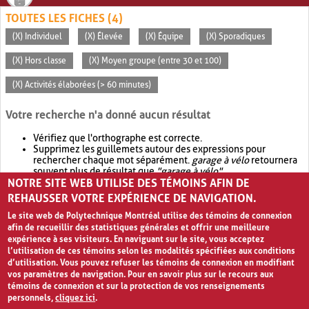
TOUTES LES FICHES (4)
(X) Individuel
(X) Élevée
(X) Équipe
(X) Sporadiques
(X) Hors classe
(X) Moyen groupe (entre 30 et 100)
(X) Activités élaborées (> 60 minutes)
Votre recherche n'a donné aucun résultat
Vérifiez que l'orthographe est correcte.
Supprimez les guillemets autour des expressions pour
rechercher chaque mot séparément.
garage à vélo
retournera
souvent plus de résultat que
"garage à vélo"
.
NOTRE SITE WEB UTILISE DES TÉMOINS AFIN DE
Envisagez d'élargir votre recherche avec
OR
.
garage OR vélo
retournera souvent plus de résultat que
garage à vélo
.
REHAUSSER VOTRE EXPÉRIENCE DE NAVIGATION.
Le site web de Polytechnique Montréal utilise des témoins de connexion
afin de recueillir des statistiques générales et offrir une meilleure
expérience à ses visiteurs. En naviguant sur le site, vous acceptez
l’utilisation de ces témoins selon les modalités spécifiées aux conditions
d’utilisation. Vous pouvez refuser les témoins de connexion en modifiant
vos paramètres de navigation. Pour en savoir plus sur le recours aux
témoins de connexion et sur la protection de vos renseignements
personnels,
cliquez ici
.
Avis de confidentialité et conditions d’utilisation