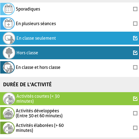
Sporadiques
En plusieurs séances
En classe seulement
Hors classe
En classe et hors classe
DURÉE DE L'ACTIVITÉ
Activités courtes (< 30
minutes)
Activités développées
(Entre 30 et 60 minutes)
Activités élaborées (> 60
minutes)