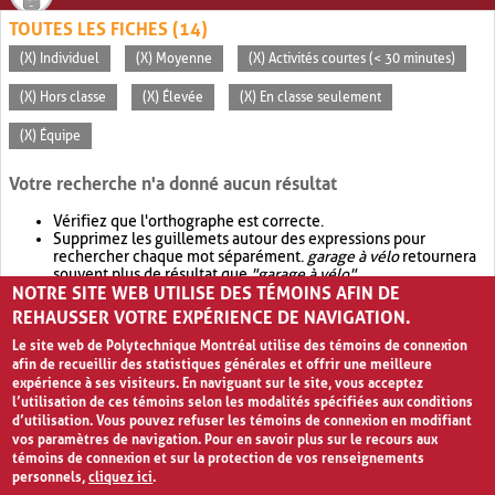
TOUTES LES FICHES (14)
(X) Individuel
(X) Moyenne
(X) Activités courtes (< 30 minutes)
(X) Hors classe
(X) Élevée
(X) En classe seulement
(X) Équipe
Votre recherche n'a donné aucun résultat
Vérifiez que l'orthographe est correcte.
Supprimez les guillemets autour des expressions pour
rechercher chaque mot séparément.
garage à vélo
retournera
souvent plus de résultat que
"garage à vélo"
.
NOTRE SITE WEB UTILISE DES TÉMOINS AFIN DE
Envisagez d'élargir votre recherche avec
OR
.
garage OR vélo
retournera souvent plus de résultat que
garage à vélo
.
REHAUSSER VOTRE EXPÉRIENCE DE NAVIGATION.
Le site web de Polytechnique Montréal utilise des témoins de connexion
afin de recueillir des statistiques générales et offrir une meilleure
expérience à ses visiteurs. En naviguant sur le site, vous acceptez
l’utilisation de ces témoins selon les modalités spécifiées aux conditions
d’utilisation. Vous pouvez refuser les témoins de connexion en modifiant
vos paramètres de navigation. Pour en savoir plus sur le recours aux
témoins de connexion et sur la protection de vos renseignements
personnels,
cliquez ici
.
Avis de confidentialité et conditions d’utilisation