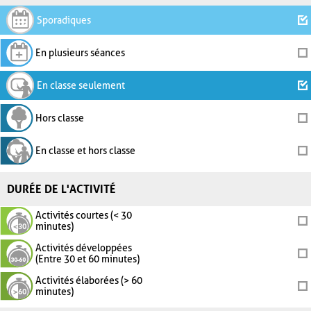
Sporadiques
En plusieurs séances
En classe seulement
Hors classe
En classe et hors classe
DURÉE DE L'ACTIVITÉ
Activités courtes (< 30
minutes)
Activités développées
(Entre 30 et 60 minutes)
Activités élaborées (> 60
minutes)