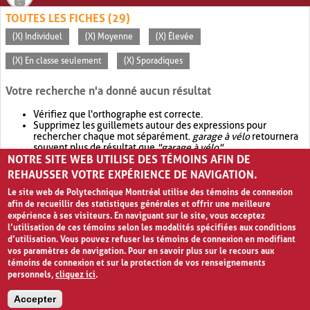
TOUTES LES FICHES (29)
(X) Individuel
(X) Moyenne
(X) Élevée
(X) En classe seulement
(X) Sporadiques
Votre recherche n'a donné aucun résultat
Vérifiez que l'orthographe est correcte.
Supprimez les guillemets autour des expressions pour
rechercher chaque mot séparément.
garage à vélo
retournera
souvent plus de résultat que
"garage à vélo"
.
NOTRE SITE WEB UTILISE DES TÉMOINS AFIN DE
Envisagez d'élargir votre recherche avec
OR
.
garage OR vélo
retournera souvent plus de résultat que
garage à vélo
.
REHAUSSER VOTRE EXPÉRIENCE DE NAVIGATION.
Le site web de Polytechnique Montréal utilise des témoins de connexion
afin de recueillir des statistiques générales et offrir une meilleure
expérience à ses visiteurs. En naviguant sur le site, vous acceptez
l’utilisation de ces témoins selon les modalités spécifiées aux conditions
d’utilisation. Vous pouvez refuser les témoins de connexion en modifiant
vos paramètres de navigation. Pour en savoir plus sur le recours aux
témoins de connexion et sur la protection de vos renseignements
personnels,
cliquez ici
.
Avis de confidentialité et conditions d’utilisation
Accepter