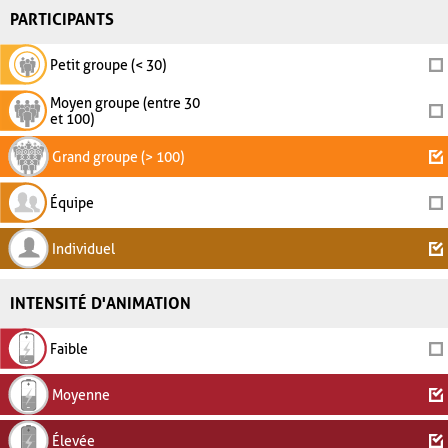
PARTICIPANTS
Petit groupe (< 30)
Moyen groupe (entre 30
et 100)
Grand groupe (> 100)
Équipe
Individuel
INTENSITÉ D'ANIMATION
Faible
Moyenne
Élevée