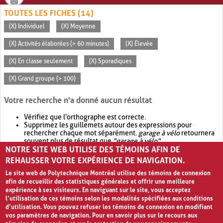
TOUTES LES FICHES (14)
(X) Individuel
(X) Moyenne
(X) Activités élaborées (> 60 minutes)
(X) Élevée
(X) En classe seulement
(X) Sporadiques
(X) Grand groupe (> 100)
Votre recherche n'a donné aucun résultat
Vérifiez que l'orthographe est correcte.
Supprimez les guillemets autour des expressions pour
rechercher chaque mot séparément.
garage à vélo
retournera
souvent plus de résultat que
"garage à vélo"
.
NOTRE SITE WEB UTILISE DES TÉMOINS AFIN DE
Envisagez d'élargir votre recherche avec
OR
.
garage OR vélo
retournera souvent plus de résultat que
garage à vélo
.
REHAUSSER VOTRE EXPÉRIENCE DE NAVIGATION.
Le site web de Polytechnique Montréal utilise des témoins de connexion
afin de recueillir des statistiques générales et offrir une meilleure
expérience à ses visiteurs. En naviguant sur le site, vous acceptez
l’utilisation de ces témoins selon les modalités spécifiées aux conditions
d’utilisation. Vous pouvez refuser les témoins de connexion en modifiant
vos paramètres de navigation. Pour en savoir plus sur le recours aux