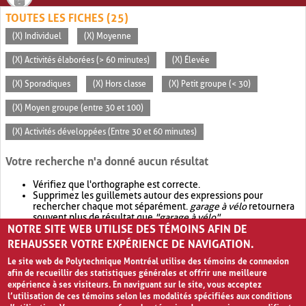
TOUTES LES FICHES (25)
(X) Individuel
(X) Moyenne
(X) Activités élaborées (> 60 minutes)
(X) Élevée
(X) Sporadiques
(X) Hors classe
(X) Petit groupe (< 30)
(X) Moyen groupe (entre 30 et 100)
(X) Activités développées (Entre 30 et 60 minutes)
Votre recherche n'a donné aucun résultat
Vérifiez que l'orthographe est correcte.
Supprimez les guillemets autour des expressions pour
rechercher chaque mot séparément.
garage à vélo
retournera
souvent plus de résultat que
"garage à vélo"
.
NOTRE SITE WEB UTILISE DES TÉMOINS AFIN DE
Envisagez d'élargir votre recherche avec
OR
.
garage OR vélo
retournera souvent plus de résultat que
garage à vélo
.
REHAUSSER VOTRE EXPÉRIENCE DE NAVIGATION.
Le site web de Polytechnique Montréal utilise des témoins de connexion
afin de recueillir des statistiques générales et offrir une meilleure
expérience à ses visiteurs. En naviguant sur le site, vous acceptez
l’utilisation de ces témoins selon les modalités spécifiées aux conditions