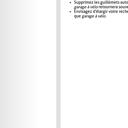
Supprimez les guillemets aut
garage à vélo
retournera souve
Envisagez d'élargir votre rec
que
garage à vélo
.