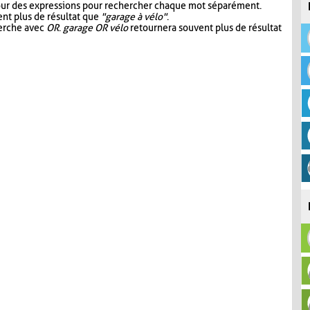
our des expressions pour rechercher chaque mot séparément.
nt plus de résultat que
"garage à vélo"
.
herche avec
OR
.
garage OR vélo
retournera souvent plus de résultat