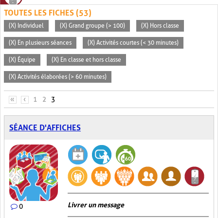
TOUTES LES FICHES (53)
(X) Individuel
(X) Grand groupe (> 100)
(X) Hors classe
(X) En plusieurs séances
(X) Activités courtes (< 30 minutes)
(X) Équipe
(X) En classe et hors classe
(X) Activités élaborées (> 60 minutes)
PAGES
«
‹
1
2
3
SÉANCE D'AFFICHES
Livrer un message
0