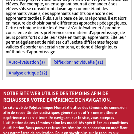
élèves. Par exemple, un enseignant pourrait demander à ses
élèves s’ils se considèrent davantage comme étant des
apprenants visuels, des apprenants auditifs ou encore des
apprenants tactiles. Puis, sur la base de leurs réponses, il est alors
en mesure de choisir parmi différentes approches pédagogiques.
Cette technique incite les élèves à s’autoévaluer et à prendre
conscience de leurs préférences en matière d’apprentissage, de
leurs points forts ou de leur style en tant qu’apprenants. Elle leur
permet également de réaliser qu’il existe différentes façons
valides d’aborder un certain contenu, et donc d’élargir leurs
méthodes d’apprentissage.
Auto-évaluation (3)
Réflexion individuelle (31)
Analyse critique (12)
PAGES
NOTRE SITE WEB UTILISE DES TÉMOINS AFIN DE
«
‹
1
2
3
REHAUSSER VOTRE EXPÉRIENCE DE NAVIGATION.
Le site web de Polytechnique Montréal utilise des témoins de connexion
afin de recueillir des statistiques générales et offrir une meilleure
expérience à ses visiteurs. En naviguant sur le site, vous acceptez
l’utilisation de ces témoins selon les modalités spécifiées aux conditions
d’utilisation. Vous pouvez refuser les témoins de connexion en modifiant
vos paramètres de navigation. Pour en savoir plus sur le recours aux