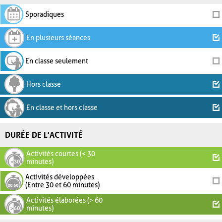
Sporadiques
En plusieurs séances
En classe seulement
Hors classe
En classe et hors classe
DURÉE DE L'ACTIVITÉ
Activités courtes (< 30
minutes)
Activités développées
(Entre 30 et 60 minutes)
Activités élaborées (> 60
minutes)