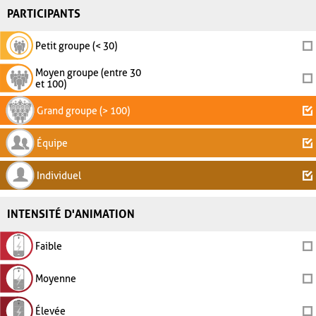
PARTICIPANTS
Petit groupe (< 30)
Moyen groupe (entre 30
et 100)
Grand groupe (> 100)
Équipe
Individuel
INTENSITÉ D'ANIMATION
Faible
Moyenne
Élevée