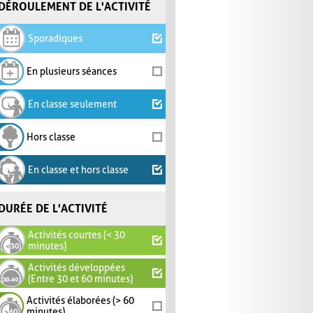
DÉROULEMENT DE L'ACTIVITÉ
Sporadiques
En plusieurs séances
En classe seulement
Hors classe
En classe et hors classe
DURÉE DE L'ACTIVITÉ
Activités courtes (< 30
minutes)
Activités développées
(Entre 30 et 60 minutes)
Activités élaborées (> 60
minutes)