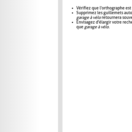
Vérifiez que l'orthographe est
Supprimez les guillemets aut
garage à vélo
retournera souve
Envisagez d'élargir votre rec
que
garage à vélo
.