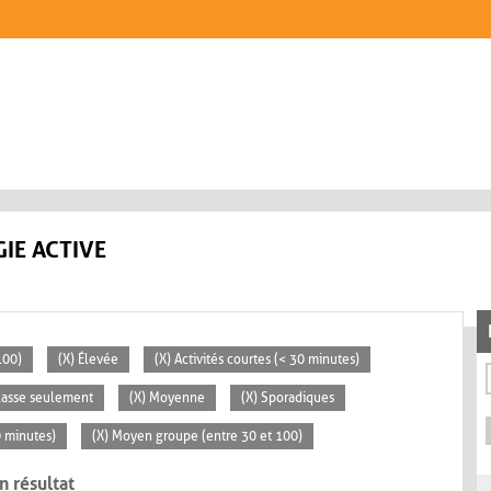
IE ACTIVE
100)
(X) Élevée
(X) Activités courtes (< 30 minutes)
classe seulement
(X) Moyenne
(X) Sporadiques
0 minutes)
(X) Moyen groupe (entre 30 et 100)
n résultat