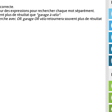
 correcte.
our des expressions pour rechercher chaque mot séparément.
nt plus de résultat que
"garage à vélo"
.
herche avec
OR
.
garage OR vélo
retournera souvent plus de résultat