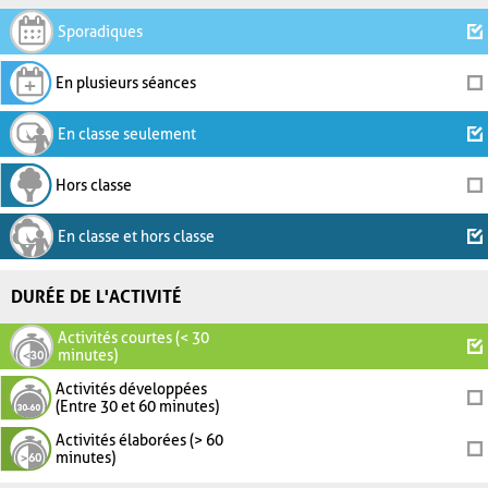
Sporadiques
En plusieurs séances
En classe seulement
Hors classe
En classe et hors classe
DURÉE DE L'ACTIVITÉ
Activités courtes (< 30
minutes)
Activités développées
(Entre 30 et 60 minutes)
Activités élaborées (> 60
minutes)