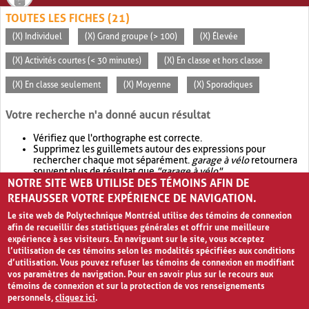
TOUTES LES FICHES (21)
(X) Individuel
(X) Grand groupe (> 100)
(X) Élevée
(X) Activités courtes (< 30 minutes)
(X) En classe et hors classe
(X) En classe seulement
(X) Moyenne
(X) Sporadiques
Votre recherche n'a donné aucun résultat
Vérifiez que l'orthographe est correcte.
Supprimez les guillemets autour des expressions pour
rechercher chaque mot séparément.
garage à vélo
retournera
souvent plus de résultat que
"garage à vélo"
.
NOTRE SITE WEB UTILISE DES TÉMOINS AFIN DE
Envisagez d'élargir votre recherche avec
OR
.
garage OR vélo
retournera souvent plus de résultat que
garage à vélo
.
REHAUSSER VOTRE EXPÉRIENCE DE NAVIGATION.
Le site web de Polytechnique Montréal utilise des témoins de connexion
afin de recueillir des statistiques générales et offrir une meilleure
expérience à ses visiteurs. En naviguant sur le site, vous acceptez
l’utilisation de ces témoins selon les modalités spécifiées aux conditions
d’utilisation. Vous pouvez refuser les témoins de connexion en modifiant
vos paramètres de navigation. Pour en savoir plus sur le recours aux
témoins de connexion et sur la protection de vos renseignements
personnels,
cliquez ici
.
Avis de confidentialité et conditions d’utilisation