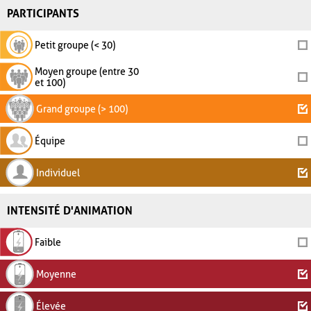
PARTICIPANTS
Petit groupe (< 30)
Moyen groupe (entre 30
et 100)
Grand groupe (> 100)
Équipe
Individuel
INTENSITÉ D'ANIMATION
Faible
Moyenne
Élevée