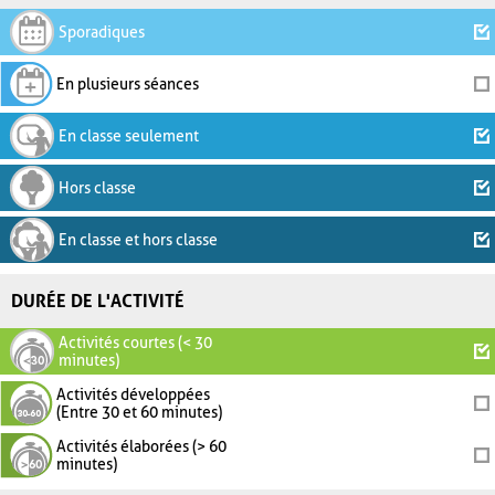
Sporadiques
En plusieurs séances
En classe seulement
Hors classe
En classe et hors classe
DURÉE DE L'ACTIVITÉ
Activités courtes (< 30
minutes)
Activités développées
(Entre 30 et 60 minutes)
Activités élaborées (> 60
minutes)