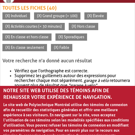
TOUTES LES FICHES (40)
(X) Individuel
(X) Grand groupe (> 100)
(X) Élevée
(X) Activités courtes (< 30 minutes)
(X) Hors classe
(X) En classe et hors classe
(X) Sporadiques
(X) En classe seulement
(X) Faible
Votre recherche n'a donné aucun résultat
Vérifiez que l'orthographe est correcte.
Supprimez les guillemets autour des expressions pour
rechercher chaque mot séparément.
garage à vélo
retournera
souvent plus de résultat que
"garage à vélo"
.
NOTRE SITE WEB UTILISE DES TÉMOINS AFIN DE
Envisagez d'élargir votre recherche avec
OR
.
garage OR vélo
retournera souvent plus de résultat que
garage à vélo
.
REHAUSSER VOTRE EXPÉRIENCE DE NAVIGATION.
Le site web de Polytechnique Montréal utilise des témoins de connexion
afin de recueillir des statistiques générales et offrir une meilleure
expérience à ses visiteurs. En naviguant sur le site, vous acceptez
l’utilisation de ces témoins selon les modalités spécifiées aux conditions
d’utilisation. Vous pouvez refuser les témoins de connexion en modifiant
vos paramètres de navigation. Pour en savoir plus sur le recours aux