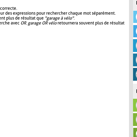
 correcte.
our des expressions pour rechercher chaque mot séparément.
nt plus de résultat que
"garage à vélo"
.
herche avec
OR
.
garage OR vélo
retournera souvent plus de résultat