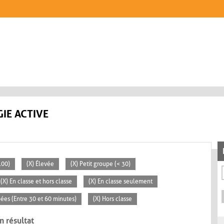
IE ACTIVE
100)
(X) Élevée
(X) Petit groupe (< 30)
(X) En classe et hors classe
(X) En classe seulement
pées (Entre 30 et 60 minutes)
(X) Hors classe
n résultat