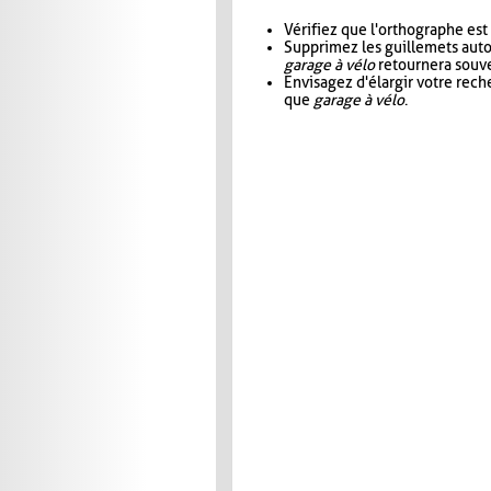
Vérifiez que l'orthographe est
Supprimez les guillemets aut
garage à vélo
retournera souve
Envisagez d'élargir votre rec
que
garage à vélo
.