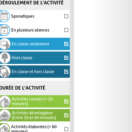
DÉROULEMENT DE L'ACTIVITÉ
Sporadiques
En plusieurs séances
En classe seulement
Hors classe
En classe et hors classe
DURÉE DE L'ACTIVITÉ
Activités courtes (< 30
minutes)
Activités développées
(Entre 30 et 60 minutes)
Activités élaborées (> 60
minutes)