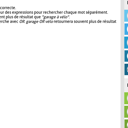
 correcte.
our des expressions pour rechercher chaque mot séparément.
nt plus de résultat que
"garage à vélo"
.
herche avec
OR
.
garage OR vélo
retournera souvent plus de résultat