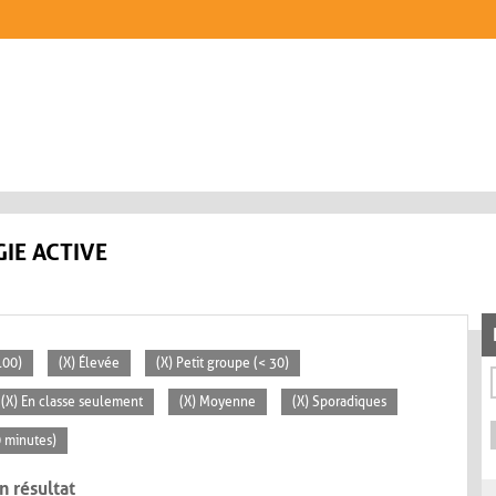
IE ACTIVE
100)
(X) Élevée
(X) Petit groupe (< 30)
(X) En classe seulement
(X) Moyenne
(X) Sporadiques
0 minutes)
n résultat