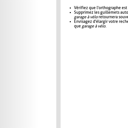
Vérifiez que l'orthographe est
Supprimez les guillemets aut
garage à vélo
retournera souve
Envisagez d'élargir votre rec
que
garage à vélo
.