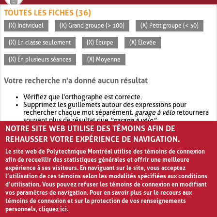
TOUTES LES FICHES (36)
(X) Individuel
(X) Grand groupe (> 100)
(X) Petit groupe (< 30)
(X) En classe seulement
(X) Équipe
(X) Élevée
(X) En plusieurs séances
(X) Moyenne
Votre recherche n'a donné aucun résultat
Vérifiez que l'orthographe est correcte.
Supprimez les guillemets autour des expressions pour
rechercher chaque mot séparément.
garage à vélo
retournera
souvent plus de résultat que
"garage à vélo"
.
NOTRE SITE WEB UTILISE DES TÉMOINS AFIN DE
Envisagez d'élargir votre recherche avec
OR
.
garage OR vélo
retournera souvent plus de résultat que
garage à vélo
.
REHAUSSER VOTRE EXPÉRIENCE DE NAVIGATION.
Le site web de Polytechnique Montréal utilise des témoins de connexion
afin de recueillir des statistiques générales et offrir une meilleure
expérience à ses visiteurs. En naviguant sur le site, vous acceptez
l’utilisation de ces témoins selon les modalités spécifiées aux conditions
d’utilisation. Vous pouvez refuser les témoins de connexion en modifiant
vos paramètres de navigation. Pour en savoir plus sur le recours aux
témoins de connexion et sur la protection de vos renseignements
personnels,
cliquez ici
.
Avis de confidentialité et conditions d’utilisation