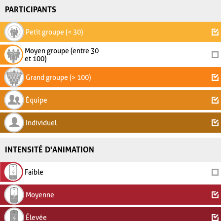
PARTICIPANTS
Petit groupe (< 30)
Moyen groupe (entre 30
et 100)
Grand groupe (> 100)
Équipe
Individuel
INTENSITÉ D'ANIMATION
Faible
Moyenne
Élevée