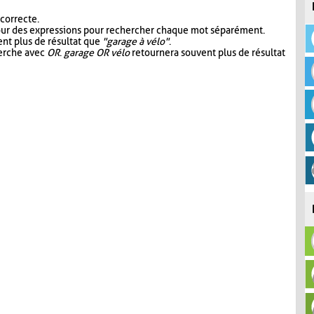
 correcte.
our des expressions pour rechercher chaque mot séparément.
nt plus de résultat que
"garage à vélo"
.
herche avec
OR
.
garage OR vélo
retournera souvent plus de résultat