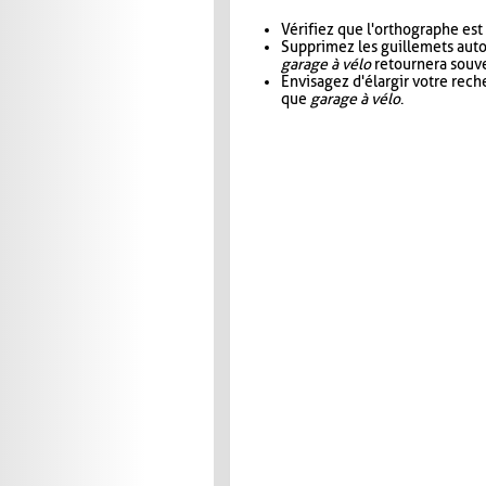
Vérifiez que l'orthographe est
Supprimez les guillemets aut
garage à vélo
retournera souve
Envisagez d'élargir votre rec
que
garage à vélo
.