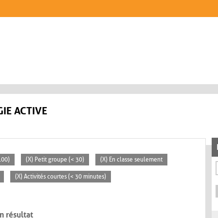
IE ACTIVE
100)
(X) Petit groupe (< 30)
(X) En classe seulement
(X) Activités courtes (< 30 minutes)
n résultat