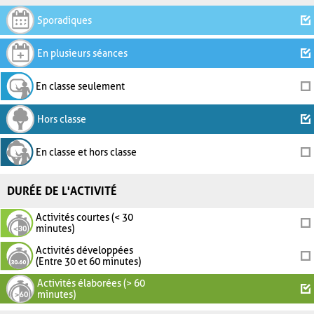
Sporadiques
En plusieurs séances
En classe seulement
Hors classe
En classe et hors classe
DURÉE DE L'ACTIVITÉ
Activités courtes (< 30
minutes)
Activités développées
(Entre 30 et 60 minutes)
Activités élaborées (> 60
minutes)