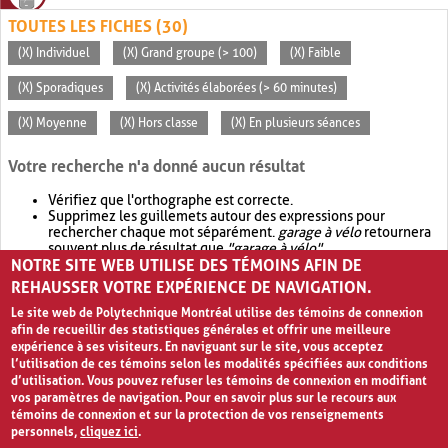
TOUTES LES FICHES (30)
(X) Individuel
(X) Grand groupe (> 100)
(X) Faible
(X) Sporadiques
(X) Activités élaborées (> 60 minutes)
(X) Moyenne
(X) Hors classe
(X) En plusieurs séances
Votre recherche n'a donné aucun résultat
Vérifiez que l'orthographe est correcte.
Supprimez les guillemets autour des expressions pour
rechercher chaque mot séparément.
garage à vélo
retournera
souvent plus de résultat que
"garage à vélo"
.
NOTRE SITE WEB UTILISE DES TÉMOINS AFIN DE
Envisagez d'élargir votre recherche avec
OR
.
garage OR vélo
retournera souvent plus de résultat que
garage à vélo
.
REHAUSSER VOTRE EXPÉRIENCE DE NAVIGATION.
Le site web de Polytechnique Montréal utilise des témoins de connexion
afin de recueillir des statistiques générales et offrir une meilleure
expérience à ses visiteurs. En naviguant sur le site, vous acceptez
l’utilisation de ces témoins selon les modalités spécifiées aux conditions
d’utilisation. Vous pouvez refuser les témoins de connexion en modifiant
vos paramètres de navigation. Pour en savoir plus sur le recours aux
témoins de connexion et sur la protection de vos renseignements
personnels,
cliquez ici
.
Avis de confidentialité et conditions d’utilisation