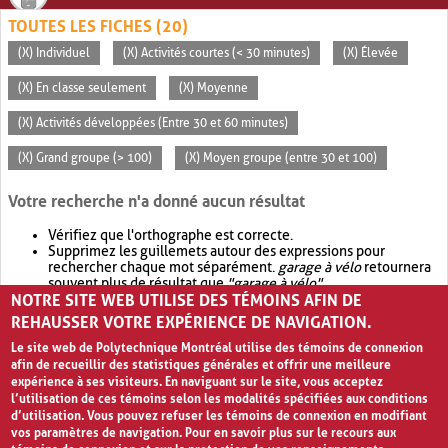
TOUTES LES FICHES (20)
(X) Individuel
(X) Activités courtes (< 30 minutes)
(X) Élevée
(X) En classe seulement
(X) Moyenne
(X) Activités développées (Entre 30 et 60 minutes)
(X) Grand groupe (> 100)
(X) Moyen groupe (entre 30 et 100)
Votre recherche n'a donné aucun résultat
Vérifiez que l'orthographe est correcte.
Supprimez les guillemets autour des expressions pour
rechercher chaque mot séparément.
garage à vélo
retournera
souvent plus de résultat que
"garage à vélo"
.
NOTRE SITE WEB UTILISE DES TÉMOINS AFIN DE
Envisagez d'élargir votre recherche avec
OR
.
garage OR vélo
retournera souvent plus de résultat que
garage à vélo
.
REHAUSSER VOTRE EXPÉRIENCE DE NAVIGATION.
Le site web de Polytechnique Montréal utilise des témoins de connexion
afin de recueillir des statistiques générales et offrir une meilleure
expérience à ses visiteurs. En naviguant sur le site, vous acceptez
l’utilisation de ces témoins selon les modalités spécifiées aux conditions
d’utilisation. Vous pouvez refuser les témoins de connexion en modifiant
vos paramètres de navigation. Pour en savoir plus sur le recours aux