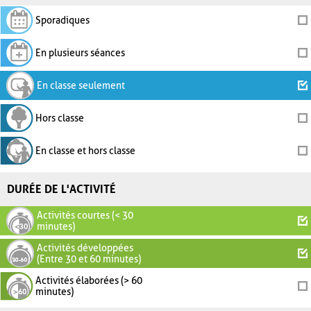
Sporadiques
En plusieurs séances
En classe seulement
Hors classe
En classe et hors classe
DURÉE DE L'ACTIVITÉ
Activités courtes (< 30
minutes)
Activités développées
(Entre 30 et 60 minutes)
Activités élaborées (> 60
minutes)