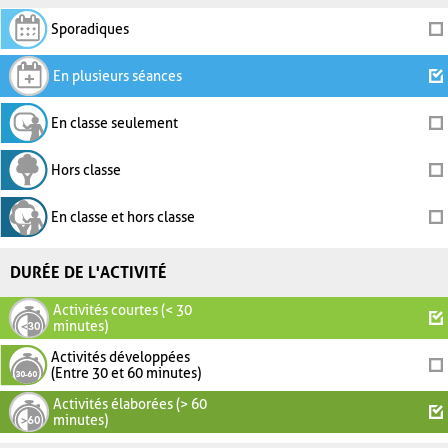
Sporadiques
En plusieurs séances
En classe seulement
Hors classe
En classe et hors classe
DURÉE DE L'ACTIVITÉ
Activités courtes (< 30
minutes)
Activités développées
(Entre 30 et 60 minutes)
Activités élaborées (> 60
minutes)