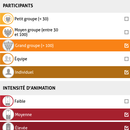
PARTICIPANTS
Petit groupe (< 30)
Moyen groupe (entre 30
et 100)
Grand groupe (> 100)
Équipe
Individuel
INTENSITÉ D'ANIMATION
Faible
Moyenne
Élevée