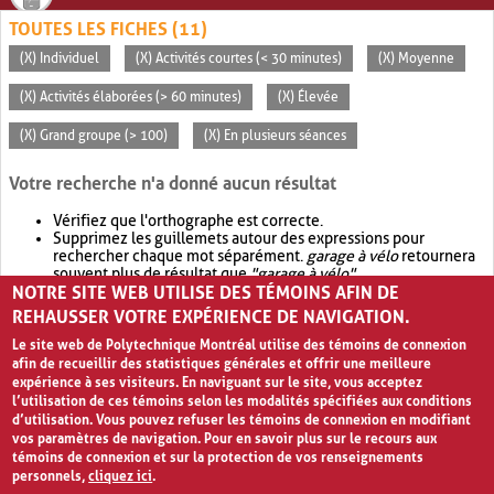
TOUTES LES FICHES (11)
(X) Individuel
(X) Activités courtes (< 30 minutes)
(X) Moyenne
(X) Activités élaborées (> 60 minutes)
(X) Élevée
(X) Grand groupe (> 100)
(X) En plusieurs séances
Votre recherche n'a donné aucun résultat
Vérifiez que l'orthographe est correcte.
Supprimez les guillemets autour des expressions pour
rechercher chaque mot séparément.
garage à vélo
retournera
souvent plus de résultat que
"garage à vélo"
.
NOTRE SITE WEB UTILISE DES TÉMOINS AFIN DE
Envisagez d'élargir votre recherche avec
OR
.
garage OR vélo
retournera souvent plus de résultat que
garage à vélo
.
REHAUSSER VOTRE EXPÉRIENCE DE NAVIGATION.
Le site web de Polytechnique Montréal utilise des témoins de connexion
afin de recueillir des statistiques générales et offrir une meilleure
expérience à ses visiteurs. En naviguant sur le site, vous acceptez
l’utilisation de ces témoins selon les modalités spécifiées aux conditions
d’utilisation. Vous pouvez refuser les témoins de connexion en modifiant
vos paramètres de navigation. Pour en savoir plus sur le recours aux
témoins de connexion et sur la protection de vos renseignements
personnels,
cliquez ici
.
Avis de confidentialité et conditions d’utilisation