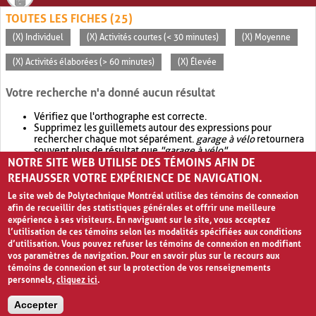
TOUTES LES FICHES (25)
(X) Individuel
(X) Activités courtes (< 30 minutes)
(X) Moyenne
(X) Activités élaborées (> 60 minutes)
(X) Élevée
Votre recherche n'a donné aucun résultat
Vérifiez que l'orthographe est correcte.
Supprimez les guillemets autour des expressions pour
rechercher chaque mot séparément.
garage à vélo
retournera
souvent plus de résultat que
"garage à vélo"
.
NOTRE SITE WEB UTILISE DES TÉMOINS AFIN DE
Envisagez d'élargir votre recherche avec
OR
.
garage OR vélo
retournera souvent plus de résultat que
garage à vélo
.
REHAUSSER VOTRE EXPÉRIENCE DE NAVIGATION.
Le site web de Polytechnique Montréal utilise des témoins de connexion
afin de recueillir des statistiques générales et offrir une meilleure
expérience à ses visiteurs. En naviguant sur le site, vous acceptez
l’utilisation de ces témoins selon les modalités spécifiées aux conditions
d’utilisation. Vous pouvez refuser les témoins de connexion en modifiant
vos paramètres de navigation. Pour en savoir plus sur le recours aux
témoins de connexion et sur la protection de vos renseignements
personnels,
cliquez ici
.
Avis de confidentialité et conditions d’utilisation
Accepter