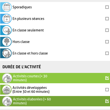
Sporadiques
En plusieurs séances
En classe seulement
Hors classe
En classe et hors classe
DURÉE DE L'ACTIVITÉ
Activités courtes (< 30
minutes)
Activités développées
(Entre 30 et 60 minutes)
Activités élaborées (> 60
minutes)