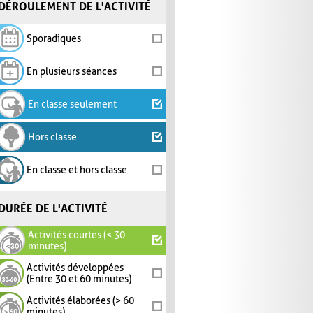
DÉROULEMENT DE L'ACTIVITÉ
Sporadiques
En plusieurs séances
En classe seulement
Hors classe
En classe et hors classe
DURÉE DE L'ACTIVITÉ
Activités courtes (< 30
minutes)
Activités développées
(Entre 30 et 60 minutes)
Activités élaborées (> 60
minutes)