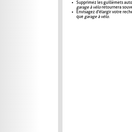
Supprimez les guillemets aut
garage à vélo
retournera souve
Envisagez d'élargir votre rec
que
garage à vélo
.