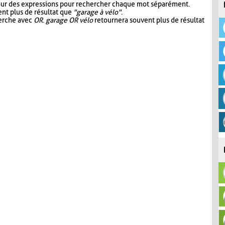
our des expressions pour rechercher chaque mot séparément.
nt plus de résultat que
"garage à vélo"
.
herche avec
OR
.
garage OR vélo
retournera souvent plus de résultat