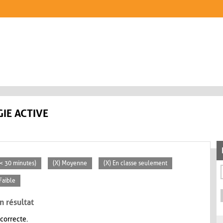
IE ACTIVE
 (< 30 minutes)
(X) Moyenne
(X) En classe seulement
 Faible
n résultat
 correcte.