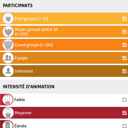
PARTICIPANTS
Petit groupe (< 30)
Moyen groupe (entre 30
et 100)
Grand groupe (> 100)
Équipe
Individuel
INTENSITÉ D'ANIMATION
Faible
Moyenne
Élevée