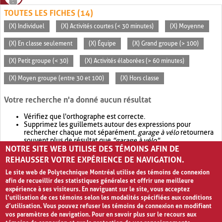
TOUTES LES FICHES (14)
(X) Individuel
(X) Activités courtes (< 30 minutes)
(X) Moyenne
(X) En classe seulement
(X) Équipe
(X) Grand groupe (> 100)
(X) Petit groupe (< 30)
(X) Activités élaborées (> 60 minutes)
(X) Moyen groupe (entre 30 et 100)
(X) Hors classe
Votre recherche n'a donné aucun résultat
Vérifiez que l'orthographe est correcte.
Supprimez les guillemets autour des expressions pour
rechercher chaque mot séparément.
garage à vélo
retournera
souvent plus de résultat que
"garage à vélo"
.
NOTRE SITE WEB UTILISE DES TÉMOINS AFIN DE
Envisagez d'élargir votre recherche avec
OR
.
garage OR vélo
retournera souvent plus de résultat que
garage à vélo
.
REHAUSSER VOTRE EXPÉRIENCE DE NAVIGATION.
Le site web de Polytechnique Montréal utilise des témoins de connexion
afin de recueillir des statistiques générales et offrir une meilleure
expérience à ses visiteurs. En naviguant sur le site, vous acceptez
l’utilisation de ces témoins selon les modalités spécifiées aux conditions
d’utilisation. Vous pouvez refuser les témoins de connexion en modifiant
vos paramètres de navigation. Pour en savoir plus sur le recours aux