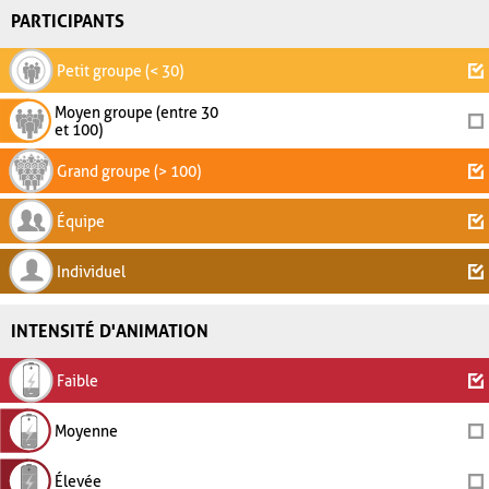
PARTICIPANTS
Petit groupe (< 30)
Moyen groupe (entre 30
et 100)
Grand groupe (> 100)
Équipe
Individuel
INTENSITÉ D'ANIMATION
Faible
Moyenne
Élevée