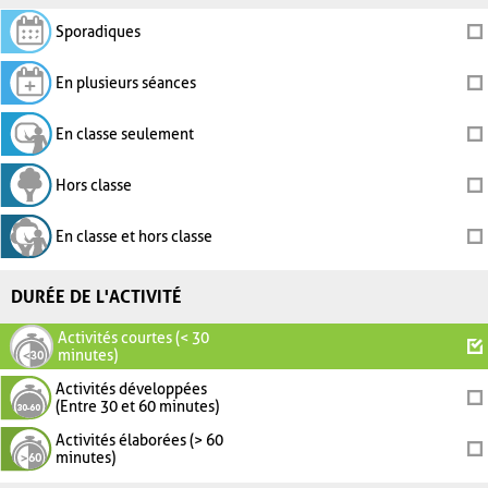
Sporadiques
En plusieurs séances
En classe seulement
Hors classe
En classe et hors classe
DURÉE DE L'ACTIVITÉ
Activités courtes (< 30
minutes)
Activités développées
(Entre 30 et 60 minutes)
Activités élaborées (> 60
minutes)