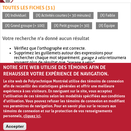
TOUTES LES FICHES (31)
(X) Individuel
(X) Activités courtes (< 30 minutes)
(X) Faible
(X) Grand groupe (> 100)
(X) Petit groupe (< 30)
(X) Équipe
Votre recherche n'a donné aucun résultat
Vérifiez que l'orthographe est correcte.
Supprimez les guillemets autour des expressions pour
rechercher chaque mot séparément.
garage à vélo
retournera
souvent plus de résultat que
"garage à vélo"
.
NOTRE SITE WEB UTILISE DES TÉMOINS AFIN DE
Envisagez d'élargir votre recherche avec
OR
.
garage OR vélo
retournera souvent plus de résultat que
garage à vélo
.
REHAUSSER VOTRE EXPÉRIENCE DE NAVIGATION.
Le site web de Polytechnique Montréal utilise des témoins de connexion
afin de recueillir des statistiques générales et offrir une meilleure
expérience à ses visiteurs. En naviguant sur le site, vous acceptez
l’utilisation de ces témoins selon les modalités spécifiées aux conditions
d’utilisation. Vous pouvez refuser les témoins de connexion en modifiant
vos paramètres de navigation. Pour en savoir plus sur le recours aux
témoins de connexion et sur la protection de vos renseignements
personnels,
cliquez ici
.
Avis de confidentialité et conditions d’utilisation
Accepter