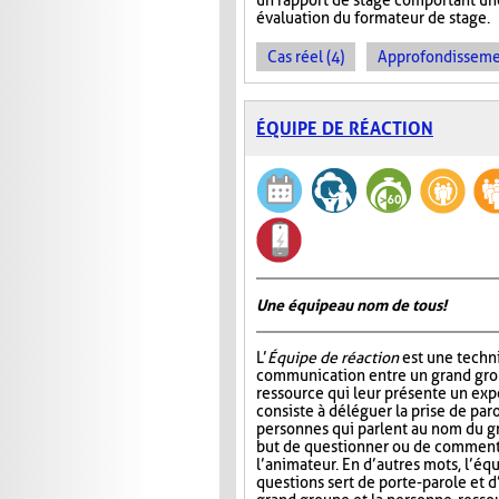
un rapport de stage comportant une
évaluation du formateur de stage.
Cas réel (4)
Approfondissemen
ÉQUIPE DE RÉACTION
Une équipe au nom de tous!
L’
Équipe de réaction
est une techni
communication entre un grand gro
ressource qui leur présente un ex
consiste à déléguer la prise de par
personnes qui parlent au nom du gr
but de questionner ou de commente
l’animateur. En d’autres mots, l’éq
questions sert de porte-parole et d