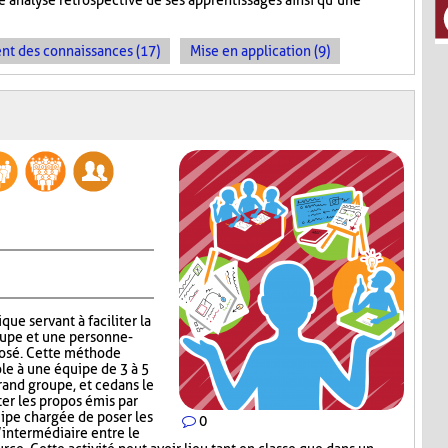
 analyse rétrospective de ses apprentissages ainsi qu’une
t des connaissances (17)
Mise en application (9)
que servant à faciliter la
upe et une personne-
posé. Cette méthode
ole à une équipe de 3 à 5
and groupe, et ce dans le
r les propos émis par
uipe chargée de poser les
0
’intermédiaire entre le