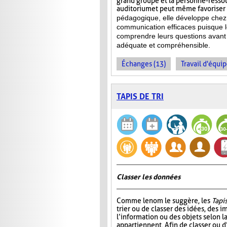
grand groupe et la personne-ressour
auditorium et peut même favoriser l
pédagogique, elle développe chez 
communication efficaces puisque l
comprendre leurs questions avant 
adéquate et compréhensible.
Échanges (13)
Travail d'équip
TAPIS DE TRI
Classer les données
Comme le nom le suggère, les
Tapis
trier ou de classer des idées, des i
l’information ou des objets selon la
appartiennent. Afin de classer ou d