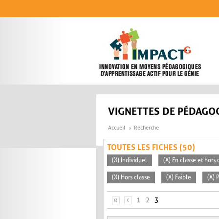
Aller au contenu principal
VIGNETTES DE PÉDAGOG
Accueil
Recherche
TOUTES LES FICHES (50)
(X) Individuel
(X) En classe et hors 
(X) Hors classe
(X) Faible
(X) 
PAGES
«
‹
1
2
3