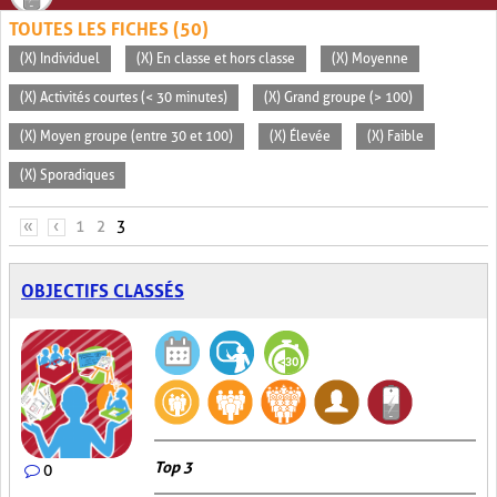
TOUTES LES FICHES (50)
(X) Individuel
(X) En classe et hors classe
(X) Moyenne
(X) Activités courtes (< 30 minutes)
(X) Grand groupe (> 100)
(X) Moyen groupe (entre 30 et 100)
(X) Élevée
(X) Faible
(X) Sporadiques
PAGES
«
‹
1
2
3
OBJECTIFS CLASSÉS
Top 3
0