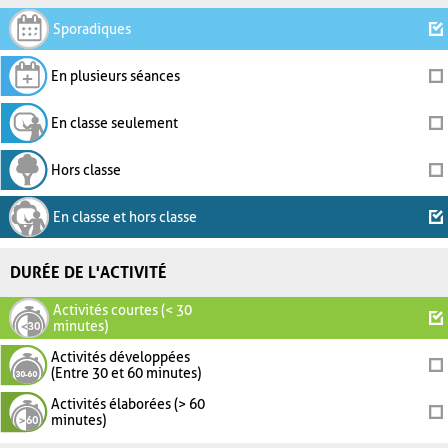
Sporadiques
En plusieurs séances
En classe seulement
Hors classe
En classe et hors classe
DURÉE DE L'ACTIVITÉ
Activités courtes (< 30
minutes)
Activités développées
(Entre 30 et 60 minutes)
Activités élaborées (> 60
minutes)