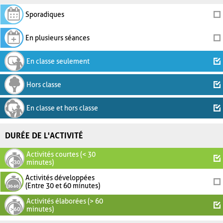
Sporadiques
En plusieurs séances
En classe seulement
Hors classe
En classe et hors classe
DURÉE DE L'ACTIVITÉ
Activités courtes (< 30
minutes)
Activités développées
(Entre 30 et 60 minutes)
Activités élaborées (> 60
minutes)