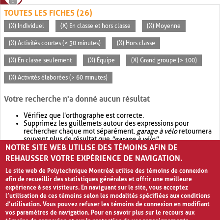
TOUTES LES FICHES (26)
(X) Individuel
(X) En classe et hors classe
(X) Moyenne
(X) Activités courtes (< 30 minutes)
(X) Hors classe
(X) En classe seulement
(X) Équipe
(X) Grand groupe (> 100)
(X) Activités élaborées (> 60 minutes)
Votre recherche n'a donné aucun résultat
Vérifiez que l'orthographe est correcte.
Supprimez les guillemets autour des expressions pour
rechercher chaque mot séparément.
garage à vélo
retournera
souvent plus de résultat que
"garage à vélo"
.
NOTRE SITE WEB UTILISE DES TÉMOINS AFIN DE
Envisagez d'élargir votre recherche avec
OR
.
garage OR vélo
retournera souvent plus de résultat que
garage à vélo
.
REHAUSSER VOTRE EXPÉRIENCE DE NAVIGATION.
Le site web de Polytechnique Montréal utilise des témoins de connexion
afin de recueillir des statistiques générales et offrir une meilleure
expérience à ses visiteurs. En naviguant sur le site, vous acceptez
l’utilisation de ces témoins selon les modalités spécifiées aux conditions
d’utilisation. Vous pouvez refuser les témoins de connexion en modifiant
vos paramètres de navigation. Pour en savoir plus sur le recours aux