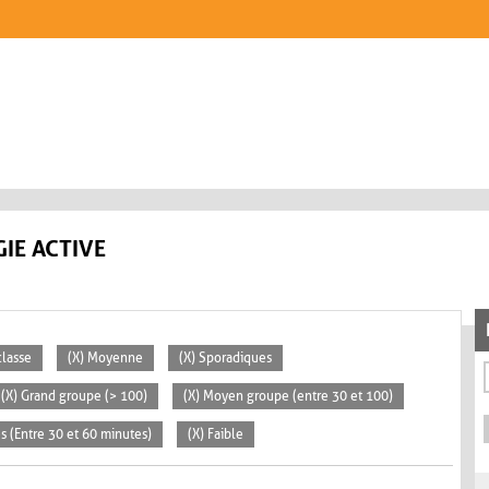
IE ACTIVE
classe
(X) Moyenne
(X) Sporadiques
(X) Grand groupe (> 100)
(X) Moyen groupe (entre 30 et 100)
s (Entre 30 et 60 minutes)
(X) Faible