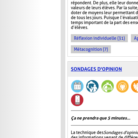
répondent. De plus, elle leur donn
valeurs de leurs élèves. Par la suit
doter de moyens leur permettant d’ai
de tous les jours. Puisque l’évalua
temps important de la part des ense
d’élèves.
Réflexion individuelle (31)
A
Métacognition (7)
SONDAGES D'OPINION
Ça ne prendra que 5 minutes...
La technique des
Sondages d'opini
des informations venant de différe