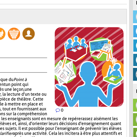
nique du
Point à
ent un point qui
ès une leçon, une
r, la lecture d'un texte ou
pièce de théâtre. Cette
e à mettre en place et
 tout en fournissant aux
0
ons sur la compréhension
t, les enseignants sont en mesure de repérer assez aisément les
s élèves et, ainsi, d'orienter leurs décisions d'enseignement quant
s sujets. Il est possible pour l'enseignant de prévenir les élèves
larifier
après une activité. Cela les incitera à être plus attentifs et