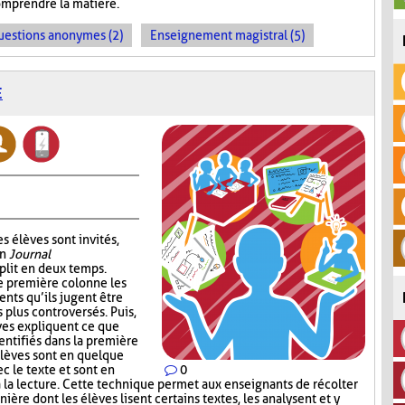
omprendre la matière.
uestions anonymes (2)
Enseignement magistral (5)
E
s élèves sont invités,
un
Journal
plit en deux temps.
e première colonne les
ents qu’ils jugent être
s plus controversés. Puis,
ves expliquent ce que
entifiés dans la première
élèves sont en quelque
c le texte et sont en
0
à la lecture. Cette technique permet aux enseignants de récolter
nière dont les élèves lisent certains textes, les analysent et y