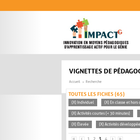
Aller au contenu principal
VIGNETTES DE PÉDAGOG
Accueil
Recherche
TOUTES LES FICHES (65)
(X) Individuel
(X) En classe et hors 
(X) Activités courtes (< 30 minutes)
(X) Élevée
(X) Activités développée
PAGES
«
‹
1
2
3
4
›
»