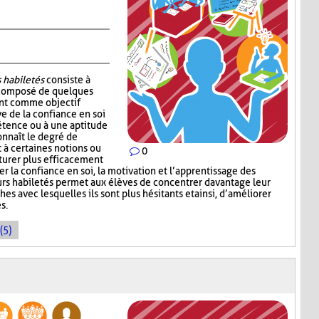
 habiletés
consiste à
 composé de quelques
ont comme objectif
e de la confiance en soi
étence ou à une aptitude
onnaît le degré de
 à certaines notions ou
0
cturer plus efficacement
cer la confiance en soi, la motivation et l’apprentissage des
leurs habiletés permet aux élèves de concentrer davantage leur
ches avec lesquelles ils sont plus hésitants et ainsi, d’améliorer
s.
(5)