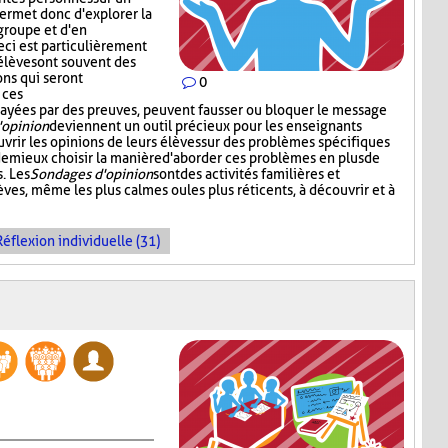
permet donc d'explorer la
groupe et d'en
ci est particulièrement
 élèves ont souvent des
ons qui seront
0
 ces
 étayées par des preuves, peuvent fausser ou bloquer le message
'opinion
deviennent un outil précieux pour les enseignants
vrir les opinions de leurs élèves sur des problèmes spécifiques
 de mieux choisir la manière d'aborder ces problèmes en plus de
. Les
Sondages d'opinion
sont des activités familières et
èves, même les plus calmes ou les plus réticents, à découvrir et à
Réflexion individuelle (31)