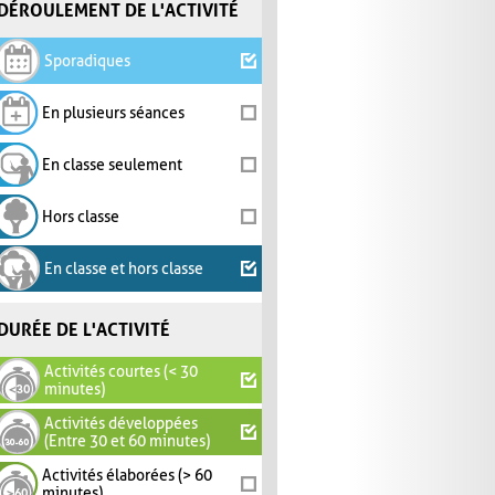
DÉROULEMENT DE L'ACTIVITÉ
Sporadiques
En plusieurs séances
En classe seulement
Hors classe
En classe et hors classe
DURÉE DE L'ACTIVITÉ
Activités courtes (< 30
minutes)
Activités développées
(Entre 30 et 60 minutes)
Activités élaborées (> 60
minutes)