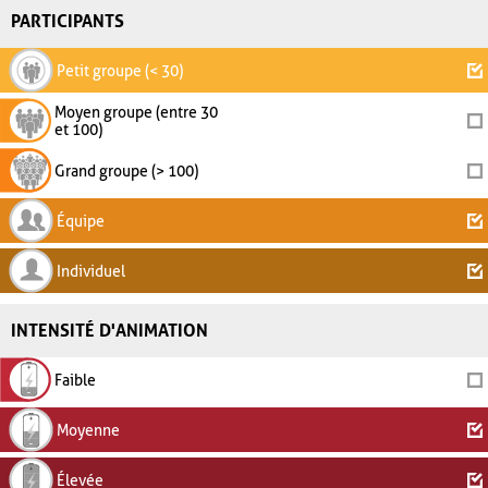
PARTICIPANTS
Petit groupe (< 30)
Moyen groupe (entre 30
et 100)
Grand groupe (> 100)
Équipe
Individuel
INTENSITÉ D'ANIMATION
Faible
Moyenne
Élevée