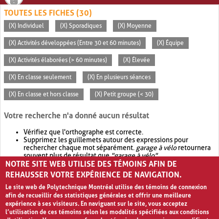
TOUTES LES FICHES (30)
(X) Individuel
(X) Sporadiques
(X) Moyenne
(X) Activités développées (Entre 30 et 60 minutes)
(X) Équipe
(X) Activités élaborées (> 60 minutes)
(X) Élevée
(X) En classe seulement
(X) En plusieurs séances
(X) En classe et hors classe
(X) Petit groupe (< 30)
Votre recherche n'a donné aucun résultat
Vérifiez que l'orthographe est correcte.
Supprimez les guillemets autour des expressions pour
rechercher chaque mot séparément.
garage à vélo
retournera
souvent plus de résultat que
"garage à vélo"
.
NOTRE SITE WEB UTILISE DES TÉMOINS AFIN DE
Envisagez d'élargir votre recherche avec
OR
.
garage OR vélo
retournera souvent plus de résultat que
garage à vélo
.
REHAUSSER VOTRE EXPÉRIENCE DE NAVIGATION.
Le site web de Polytechnique Montréal utilise des témoins de connexion
afin de recueillir des statistiques générales et offrir une meilleure
expérience à ses visiteurs. En naviguant sur le site, vous acceptez
l’utilisation de ces témoins selon les modalités spécifiées aux conditions