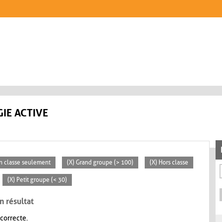
IE ACTIVE
En classe seulement
(X) Grand groupe (> 100)
(X) Hors classe
(X) Petit groupe (< 30)
n résultat
 correcte.