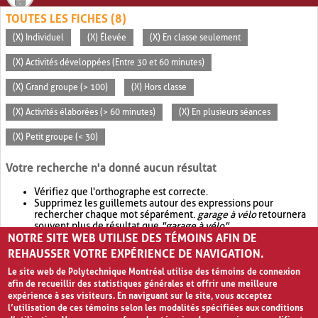
TOUTES LES FICHES (8)
(X) Individuel
(X) Élevée
(X) En classe seulement
(X) Activités développées (Entre 30 et 60 minutes)
(X) Grand groupe (> 100)
(X) Hors classe
(X) Activités élaborées (> 60 minutes)
(X) En plusieurs séances
(X) Petit groupe (< 30)
Votre recherche n'a donné aucun résultat
Vérifiez que l'orthographe est correcte.
Supprimez les guillemets autour des expressions pour
rechercher chaque mot séparément.
garage à vélo
retournera
souvent plus de résultat que
"garage à vélo"
.
NOTRE SITE WEB UTILISE DES TÉMOINS AFIN DE
Envisagez d'élargir votre recherche avec
OR
.
garage OR vélo
retournera souvent plus de résultat que
garage à vélo
.
REHAUSSER VOTRE EXPÉRIENCE DE NAVIGATION.
Le site web de Polytechnique Montréal utilise des témoins de connexion
afin de recueillir des statistiques générales et offrir une meilleure
expérience à ses visiteurs. En naviguant sur le site, vous acceptez
l’utilisation de ces témoins selon les modalités spécifiées aux conditions