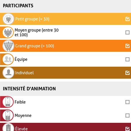
PARTICIPANTS
Petit groupe (< 30)
Moyen groupe (entre 30
et 100)
Grand groupe (> 100)
Équipe
Individuel
INTENSITÉ D'ANIMATION
Faible
Moyenne
Élevée