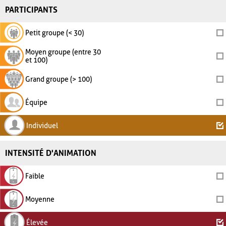
PARTICIPANTS
Petit groupe (< 30)
Moyen groupe (entre 30
et 100)
Grand groupe (> 100)
Équipe
Individuel
INTENSITÉ D'ANIMATION
Faible
Moyenne
Élevée