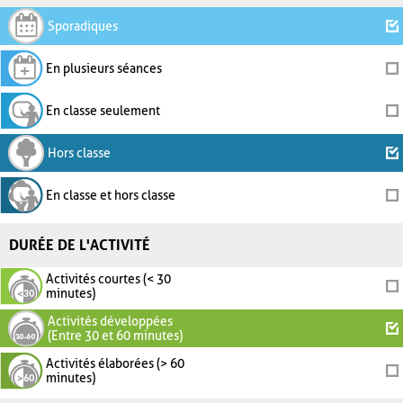
Sporadiques
En plusieurs séances
En classe seulement
Hors classe
En classe et hors classe
DURÉE DE L'ACTIVITÉ
Activités courtes (< 30
minutes)
Activités développées
(Entre 30 et 60 minutes)
Activités élaborées (> 60
minutes)