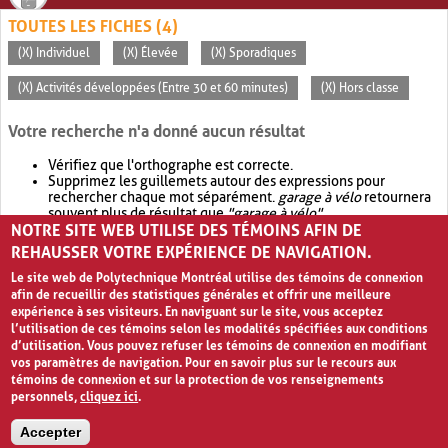
TOUTES LES FICHES (4)
(X) Individuel
(X) Élevée
(X) Sporadiques
(X) Activités développées (Entre 30 et 60 minutes)
(X) Hors classe
Votre recherche n'a donné aucun résultat
Vérifiez que l'orthographe est correcte.
Supprimez les guillemets autour des expressions pour
rechercher chaque mot séparément.
garage à vélo
retournera
souvent plus de résultat que
"garage à vélo"
.
NOTRE SITE WEB UTILISE DES TÉMOINS AFIN DE
Envisagez d'élargir votre recherche avec
OR
.
garage OR vélo
retournera souvent plus de résultat que
garage à vélo
.
REHAUSSER VOTRE EXPÉRIENCE DE NAVIGATION.
Le site web de Polytechnique Montréal utilise des témoins de connexion
afin de recueillir des statistiques générales et offrir une meilleure
expérience à ses visiteurs. En naviguant sur le site, vous acceptez
l’utilisation de ces témoins selon les modalités spécifiées aux conditions
d’utilisation. Vous pouvez refuser les témoins de connexion en modifiant
vos paramètres de navigation. Pour en savoir plus sur le recours aux
témoins de connexion et sur la protection de vos renseignements
personnels,
cliquez ici
.
Avis de confidentialité et conditions d’utilisation
Accepter