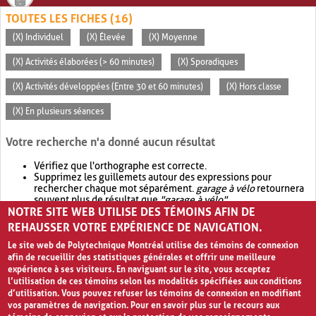
TOUTES LES FICHES (16)
(X) Individuel
(X) Élevée
(X) Moyenne
(X) Activités élaborées (> 60 minutes)
(X) Sporadiques
(X) Activités développées (Entre 30 et 60 minutes)
(X) Hors classe
(X) En plusieurs séances
Votre recherche n'a donné aucun résultat
Vérifiez que l'orthographe est correcte.
Supprimez les guillemets autour des expressions pour
rechercher chaque mot séparément.
garage à vélo
retournera
souvent plus de résultat que
"garage à vélo"
.
NOTRE SITE WEB UTILISE DES TÉMOINS AFIN DE
Envisagez d'élargir votre recherche avec
OR
.
garage OR vélo
retournera souvent plus de résultat que
garage à vélo
.
REHAUSSER VOTRE EXPÉRIENCE DE NAVIGATION.
Le site web de Polytechnique Montréal utilise des témoins de connexion
afin de recueillir des statistiques générales et offrir une meilleure
expérience à ses visiteurs. En naviguant sur le site, vous acceptez
l’utilisation de ces témoins selon les modalités spécifiées aux conditions
d’utilisation. Vous pouvez refuser les témoins de connexion en modifiant
vos paramètres de navigation. Pour en savoir plus sur le recours aux