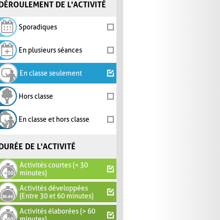
DÉROULEMENT DE L'ACTIVITÉ
Sporadiques
En plusieurs séances
En classe seulement
Hors classe
En classe et hors classe
DURÉE DE L'ACTIVITÉ
Activités courtes (< 30
minutes)
Activités développées
(Entre 30 et 60 minutes)
Activités élaborées (> 60
minutes)