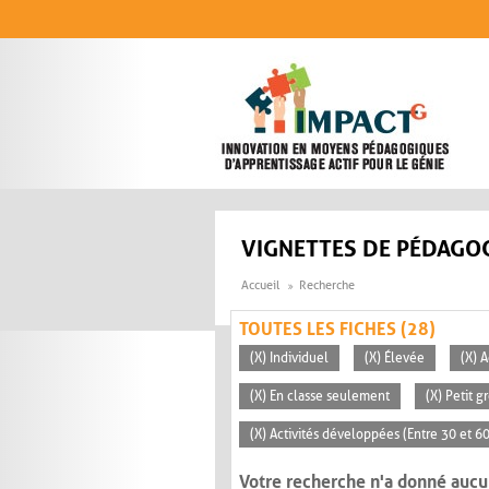
Aller au contenu principal
VIGNETTES DE PÉDAGOG
Accueil
Recherche
TOUTES LES FICHES (28)
(X) Individuel
(X) Élevée
(X) A
(X) En classe seulement
(X) Petit g
(X) Activités développées (Entre 30 et 6
Votre recherche n'a donné aucu