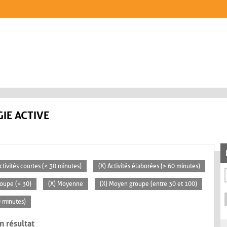
IE ACTIVE
ctivités courtes (< 30 minutes)
(X) Activités élaborées (> 60 minutes)
roupe (< 30)
(X) Moyenne
(X) Moyen groupe (entre 30 et 100)
0 minutes)
n résultat