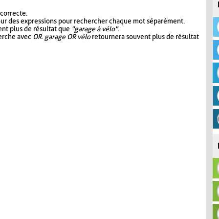
 correcte.
our des expressions pour rechercher chaque mot séparément.
nt plus de résultat que
"garage à vélo"
.
herche avec
OR
.
garage OR vélo
retournera souvent plus de résultat