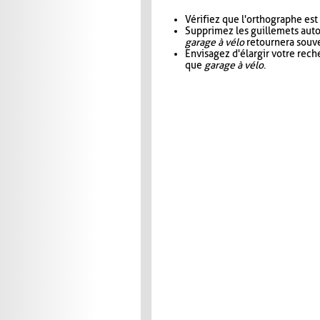
Vérifiez que l'orthographe est
Supprimez les guillemets aut
garage à vélo
retournera souve
Envisagez d'élargir votre rec
que
garage à vélo
.