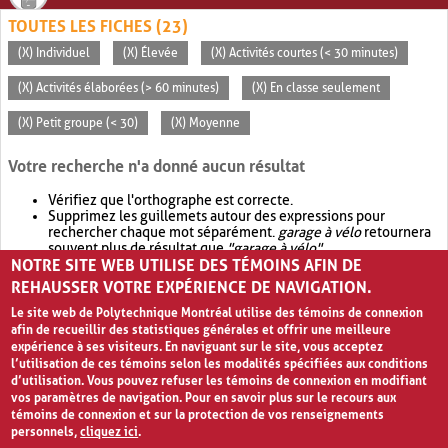
TOUTES LES FICHES (23)
(X) Individuel
(X) Élevée
(X) Activités courtes (< 30 minutes)
(X) Activités élaborées (> 60 minutes)
(X) En classe seulement
(X) Petit groupe (< 30)
(X) Moyenne
Votre recherche n'a donné aucun résultat
Vérifiez que l'orthographe est correcte.
Supprimez les guillemets autour des expressions pour
rechercher chaque mot séparément.
garage à vélo
retournera
souvent plus de résultat que
"garage à vélo"
.
NOTRE SITE WEB UTILISE DES TÉMOINS AFIN DE
Envisagez d'élargir votre recherche avec
OR
.
garage OR vélo
retournera souvent plus de résultat que
garage à vélo
.
REHAUSSER VOTRE EXPÉRIENCE DE NAVIGATION.
Le site web de Polytechnique Montréal utilise des témoins de connexion
afin de recueillir des statistiques générales et offrir une meilleure
expérience à ses visiteurs. En naviguant sur le site, vous acceptez
l’utilisation de ces témoins selon les modalités spécifiées aux conditions
d’utilisation. Vous pouvez refuser les témoins de connexion en modifiant
vos paramètres de navigation. Pour en savoir plus sur le recours aux
témoins de connexion et sur la protection de vos renseignements
personnels,
cliquez ici
.
Avis de confidentialité et conditions d’utilisation