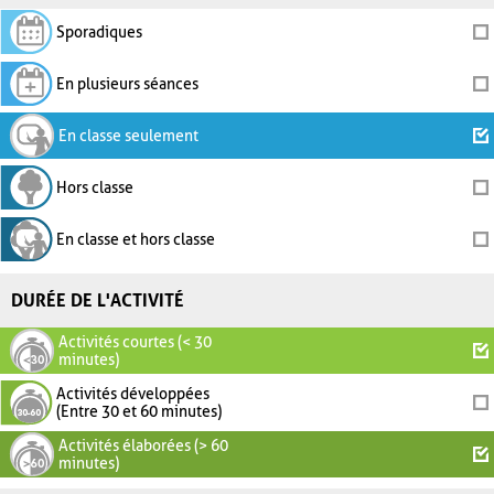
Sporadiques
En plusieurs séances
En classe seulement
Hors classe
En classe et hors classe
DURÉE DE L'ACTIVITÉ
Activités courtes (< 30
minutes)
Activités développées
(Entre 30 et 60 minutes)
Activités élaborées (> 60
minutes)