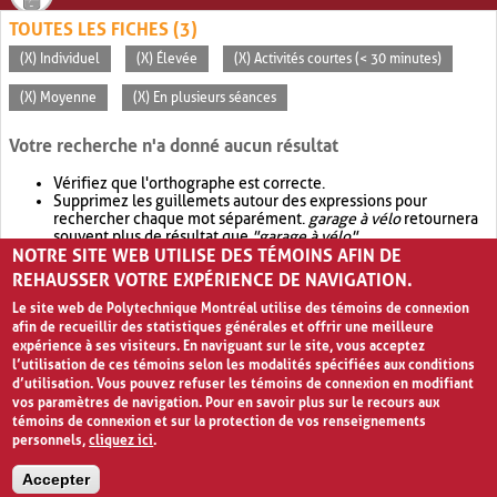
TOUTES LES FICHES (3)
(X) Individuel
(X) Élevée
(X) Activités courtes (< 30 minutes)
(X) Moyenne
(X) En plusieurs séances
Votre recherche n'a donné aucun résultat
Vérifiez que l'orthographe est correcte.
Supprimez les guillemets autour des expressions pour
rechercher chaque mot séparément.
garage à vélo
retournera
souvent plus de résultat que
"garage à vélo"
.
NOTRE SITE WEB UTILISE DES TÉMOINS AFIN DE
Envisagez d'élargir votre recherche avec
OR
.
garage OR vélo
retournera souvent plus de résultat que
garage à vélo
.
REHAUSSER VOTRE EXPÉRIENCE DE NAVIGATION.
Le site web de Polytechnique Montréal utilise des témoins de connexion
afin de recueillir des statistiques générales et offrir une meilleure
expérience à ses visiteurs. En naviguant sur le site, vous acceptez
l’utilisation de ces témoins selon les modalités spécifiées aux conditions
d’utilisation. Vous pouvez refuser les témoins de connexion en modifiant
vos paramètres de navigation. Pour en savoir plus sur le recours aux
témoins de connexion et sur la protection de vos renseignements
personnels,
cliquez ici
.
Avis de confidentialité et conditions d’utilisation
Accepter