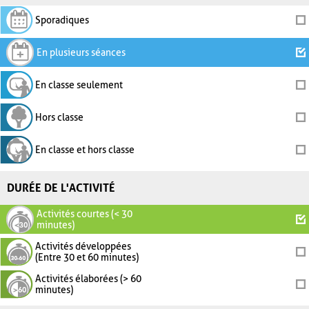
Sporadiques
En plusieurs séances
En classe seulement
Hors classe
En classe et hors classe
DURÉE DE L'ACTIVITÉ
Activités courtes (< 30
minutes)
Activités développées
(Entre 30 et 60 minutes)
Activités élaborées (> 60
minutes)