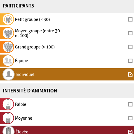
PARTICIPANTS
Petit groupe (< 30)
Moyen groupe (entre 30
et 100)
Grand groupe (> 100)
Équipe
Individuel
INTENSITÉ D'ANIMATION
Faible
Moyenne
Élevée