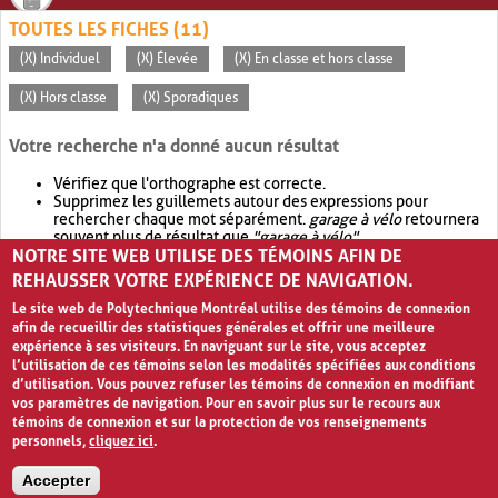
TOUTES LES FICHES (11)
(X) Individuel
(X) Élevée
(X) En classe et hors classe
(X) Hors classe
(X) Sporadiques
Votre recherche n'a donné aucun résultat
Vérifiez que l'orthographe est correcte.
Supprimez les guillemets autour des expressions pour
rechercher chaque mot séparément.
garage à vélo
retournera
souvent plus de résultat que
"garage à vélo"
.
NOTRE SITE WEB UTILISE DES TÉMOINS AFIN DE
Envisagez d'élargir votre recherche avec
OR
.
garage OR vélo
retournera souvent plus de résultat que
garage à vélo
.
REHAUSSER VOTRE EXPÉRIENCE DE NAVIGATION.
Le site web de Polytechnique Montréal utilise des témoins de connexion
afin de recueillir des statistiques générales et offrir une meilleure
expérience à ses visiteurs. En naviguant sur le site, vous acceptez
l’utilisation de ces témoins selon les modalités spécifiées aux conditions
d’utilisation. Vous pouvez refuser les témoins de connexion en modifiant
vos paramètres de navigation. Pour en savoir plus sur le recours aux
témoins de connexion et sur la protection de vos renseignements
personnels,
cliquez ici
.
Avis de confidentialité et conditions d’utilisation
Accepter