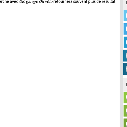
herche avec
OR
.
garage OR vélo
retournera souvent plus de résultat