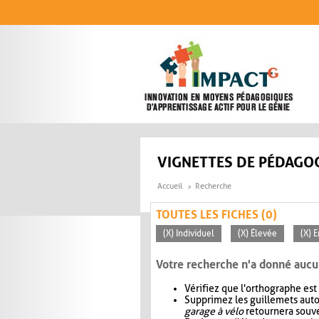
Aller au contenu principal
VIGNETTES DE PÉDAGOG
Accueil
Recherche
TOUTES LES FICHES (0)
(X) Individuel
(X) Élevée
(X) E
Votre recherche n'a donné aucu
Vérifiez que l'orthographe est
Supprimez les guillemets aut
garage à vélo
retournera souve