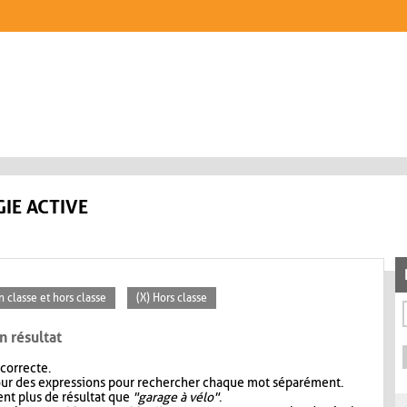
IE ACTIVE
n classe et hors classe
(X) Hors classe
n résultat
 correcte.
our des expressions pour rechercher chaque mot séparément.
nt plus de résultat que
"garage à vélo"
.