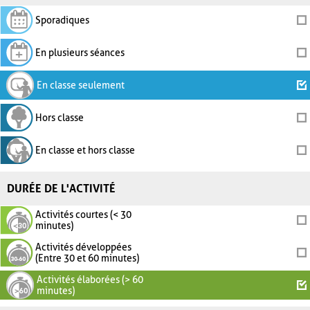
Sporadiques
En plusieurs séances
En classe seulement
Hors classe
En classe et hors classe
DURÉE DE L'ACTIVITÉ
Activités courtes (< 30
minutes)
Activités développées
(Entre 30 et 60 minutes)
Activités élaborées (> 60
minutes)