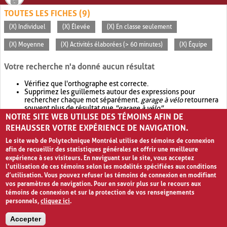
TOUTES LES FICHES (9)
(X) Individuel
(X) Élevée
(X) En classe seulement
(X) Moyenne
(X) Activités élaborées (> 60 minutes)
(X) Équipe
Votre recherche n'a donné aucun résultat
Vérifiez que l'orthographe est correcte.
Supprimez les guillemets autour des expressions pour
rechercher chaque mot séparément.
garage à vélo
retournera
souvent plus de résultat que
"garage à vélo"
.
NOTRE SITE WEB UTILISE DES TÉMOINS AFIN DE
Envisagez d'élargir votre recherche avec
OR
.
garage OR vélo
retournera souvent plus de résultat que
garage à vélo
.
REHAUSSER VOTRE EXPÉRIENCE DE NAVIGATION.
Le site web de Polytechnique Montréal utilise des témoins de connexion
afin de recueillir des statistiques générales et offrir une meilleure
expérience à ses visiteurs. En naviguant sur le site, vous acceptez
l’utilisation de ces témoins selon les modalités spécifiées aux conditions
d’utilisation. Vous pouvez refuser les témoins de connexion en modifiant
vos paramètres de navigation. Pour en savoir plus sur le recours aux
témoins de connexion et sur la protection de vos renseignements
personnels,
cliquez ici
.
Avis de confidentialité et conditions d’utilisation
Accepter