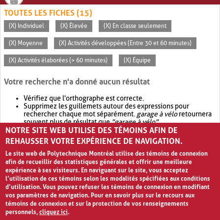
TOUTES LES FICHES (15)
(X) Individuel
(X) Élevée
(X) En classe seulement
(X) Moyenne
(X) Activités développées (Entre 30 et 60 minutes)
(X) Activités élaborées (> 60 minutes)
(X) Équipe
Votre recherche n'a donné aucun résultat
Vérifiez que l'orthographe est correcte.
Supprimez les guillemets autour des expressions pour
rechercher chaque mot séparément.
garage à vélo
retournera
souvent plus de résultat que
"garage à vélo"
.
NOTRE SITE WEB UTILISE DES TÉMOINS AFIN DE
Envisagez d'élargir votre recherche avec
OR
.
garage OR vélo
retournera souvent plus de résultat que
garage à vélo
.
REHAUSSER VOTRE EXPÉRIENCE DE NAVIGATION.
Le site web de Polytechnique Montréal utilise des témoins de connexion
afin de recueillir des statistiques générales et offrir une meilleure
expérience à ses visiteurs. En naviguant sur le site, vous acceptez
l’utilisation de ces témoins selon les modalités spécifiées aux conditions
d’utilisation. Vous pouvez refuser les témoins de connexion en modifiant
vos paramètres de navigation. Pour en savoir plus sur le recours aux
témoins de connexion et sur la protection de vos renseignements
personnels,
cliquez ici
.
Avis de confidentialité et conditions d’utilisation