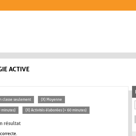
IE ACTIVE
En classe seulement
(X) Moyenne
0 minutes)
(X) Activités élaborées (> 60 minutes)
n résultat
 correcte.