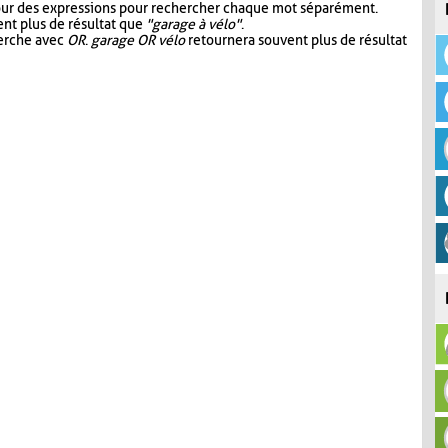
our des expressions pour rechercher chaque mot séparément.
nt plus de résultat que
"garage à vélo"
.
herche avec
OR
.
garage OR vélo
retournera souvent plus de résultat