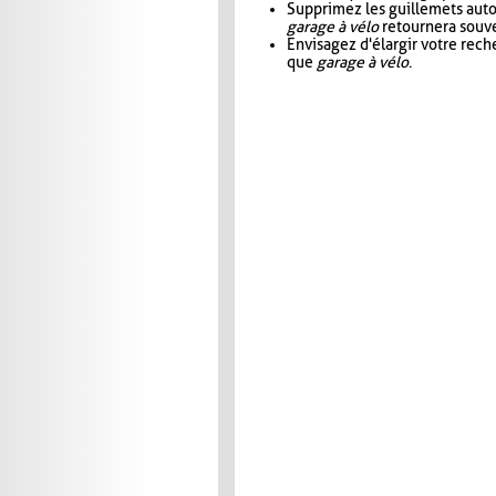
Supprimez les guillemets aut
garage à vélo
retournera souve
Envisagez d'élargir votre rec
que
garage à vélo
.