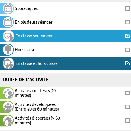
Sporadiques
En plusieurs séances
En classe seulement
Hors classe
En classe et hors classe
DURÉE DE L'ACTIVITÉ
Activités courtes (< 30
minutes)
Activités développées
(Entre 30 et 60 minutes)
Activités élaborées (> 60
minutes)