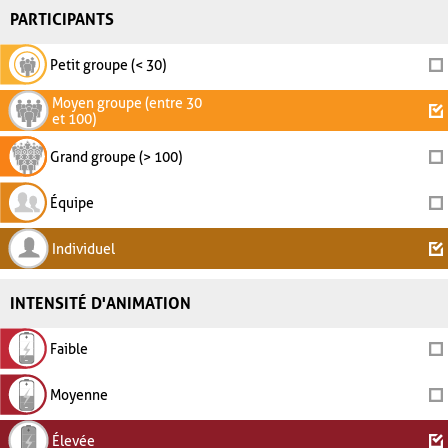
PARTICIPANTS
Petit groupe (< 30)
Moyen groupe (entre 30
et 100)
Grand groupe (> 100)
Équipe
Individuel
INTENSITÉ D'ANIMATION
Faible
Moyenne
Élevée