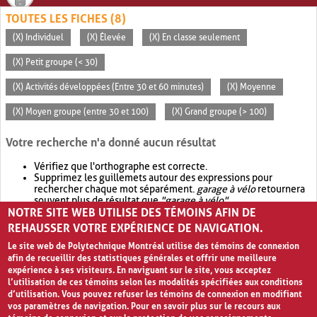
TOUTES LES FICHES (8)
(X) Individuel
(X) Élevée
(X) En classe seulement
(X) Petit groupe (< 30)
(X) Activités développées (Entre 30 et 60 minutes)
(X) Moyenne
(X) Moyen groupe (entre 30 et 100)
(X) Grand groupe (> 100)
Votre recherche n'a donné aucun résultat
Vérifiez que l'orthographe est correcte.
Supprimez les guillemets autour des expressions pour
rechercher chaque mot séparément.
garage à vélo
retournera
souvent plus de résultat que
"garage à vélo"
.
NOTRE SITE WEB UTILISE DES TÉMOINS AFIN DE
Envisagez d'élargir votre recherche avec
OR
.
garage OR vélo
retournera souvent plus de résultat que
garage à vélo
.
REHAUSSER VOTRE EXPÉRIENCE DE NAVIGATION.
Le site web de Polytechnique Montréal utilise des témoins de connexion
afin de recueillir des statistiques générales et offrir une meilleure
expérience à ses visiteurs. En naviguant sur le site, vous acceptez
l’utilisation de ces témoins selon les modalités spécifiées aux conditions
d’utilisation. Vous pouvez refuser les témoins de connexion en modifiant
vos paramètres de navigation. Pour en savoir plus sur le recours aux