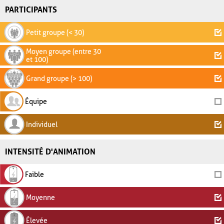
PARTICIPANTS
Petit groupe (< 30)
Moyen groupe (entre 30
et 100)
Grand groupe (> 100)
Équipe
Individuel
INTENSITÉ D'ANIMATION
Faible
Moyenne
Élevée