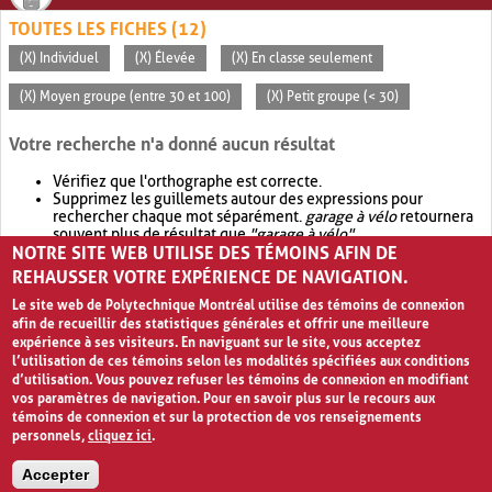
TOUTES LES FICHES (12)
(X) Individuel
(X) Élevée
(X) En classe seulement
(X) Moyen groupe (entre 30 et 100)
(X) Petit groupe (< 30)
Votre recherche n'a donné aucun résultat
Vérifiez que l'orthographe est correcte.
Supprimez les guillemets autour des expressions pour
rechercher chaque mot séparément.
garage à vélo
retournera
souvent plus de résultat que
"garage à vélo"
.
NOTRE SITE WEB UTILISE DES TÉMOINS AFIN DE
Envisagez d'élargir votre recherche avec
OR
.
garage OR vélo
retournera souvent plus de résultat que
garage à vélo
.
REHAUSSER VOTRE EXPÉRIENCE DE NAVIGATION.
Le site web de Polytechnique Montréal utilise des témoins de connexion
afin de recueillir des statistiques générales et offrir une meilleure
expérience à ses visiteurs. En naviguant sur le site, vous acceptez
l’utilisation de ces témoins selon les modalités spécifiées aux conditions
d’utilisation. Vous pouvez refuser les témoins de connexion en modifiant
vos paramètres de navigation. Pour en savoir plus sur le recours aux
témoins de connexion et sur la protection de vos renseignements
personnels,
cliquez ici
.
Avis de confidentialité et conditions d’utilisation
Accepter