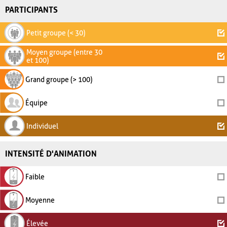
PARTICIPANTS
Petit groupe (< 30)
Moyen groupe (entre 30
et 100)
Grand groupe (> 100)
Équipe
Individuel
INTENSITÉ D'ANIMATION
Faible
Moyenne
Élevée