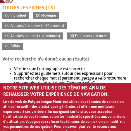
TOUTES LES FICHES (18)
(X) Individuel
(X) Moyenne
(X) Activités élaborées (> 60 minutes)
(X) Activités courtes (< 30 minutes)
(X) En plusieurs séances
(X) Faible
Votre recherche n'a donné aucun résultat
Vérifiez que l'orthographe est correcte.
Supprimez les guillemets autour des expressions pour
rechercher chaque mot séparément.
garage à vélo
retournera
souvent plus de résultat que
"garage à vélo"
.
NOTRE SITE WEB UTILISE DES TÉMOINS AFIN DE
Envisagez d'élargir votre recherche avec
OR
.
garage OR vélo
retournera souvent plus de résultat que
garage à vélo
.
REHAUSSER VOTRE EXPÉRIENCE DE NAVIGATION.
Le site web de Polytechnique Montréal utilise des témoins de connexion
afin de recueillir des statistiques générales et offrir une meilleure
expérience à ses visiteurs. En naviguant sur le site, vous acceptez
l’utilisation de ces témoins selon les modalités spécifiées aux conditions
d’utilisation. Vous pouvez refuser les témoins de connexion en modifiant
vos paramètres de navigation. Pour en savoir plus sur le recours aux