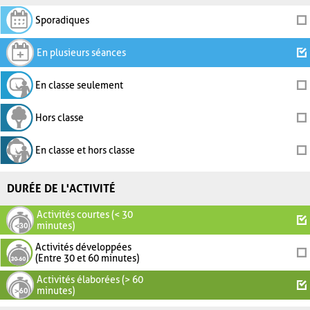
Sporadiques
En plusieurs séances
En classe seulement
Hors classe
En classe et hors classe
DURÉE DE L'ACTIVITÉ
Activités courtes (< 30
minutes)
Activités développées
(Entre 30 et 60 minutes)
Activités élaborées (> 60
minutes)