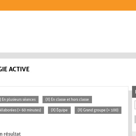
IE ACTIVE
) En plusieurs séances
(X) En classe et hors classe
s élaborées (> 60 minutes)
(X) Équipe
(X) Grand groupe (> 100)
n résultat