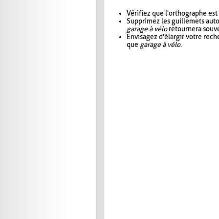
Vérifiez que l'orthographe est
Supprimez les guillemets aut
garage à vélo
retournera souve
Envisagez d'élargir votre rec
que
garage à vélo
.