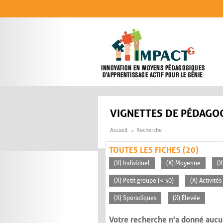
Aller au contenu principal
VIGNETTES DE PÉDAGOG
Accueil
Recherche
TOUTES LES FICHES (20)
(X) Individuel
(X) Moyenne
(X
(X) Petit groupe (< 30)
(X) Activité
(X) Sporadiques
(X) Élevée
Votre recherche n'a donné aucu