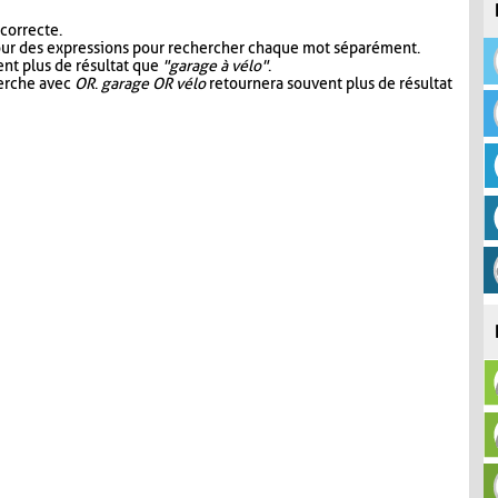
 correcte.
our des expressions pour rechercher chaque mot séparément.
nt plus de résultat que
"garage à vélo"
.
herche avec
OR
.
garage OR vélo
retournera souvent plus de résultat