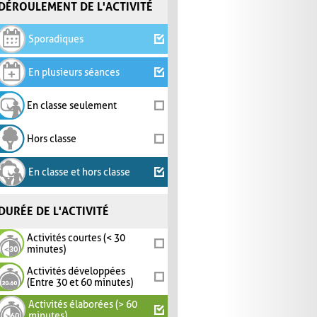
DÉROULEMENT DE L'ACTIVITÉ
Sporadiques
En plusieurs séances
En classe seulement
Hors classe
En classe et hors classe
DURÉE DE L'ACTIVITÉ
Activités courtes (< 30
minutes)
Activités développées
(Entre 30 et 60 minutes)
Activités élaborées (> 60
minutes)