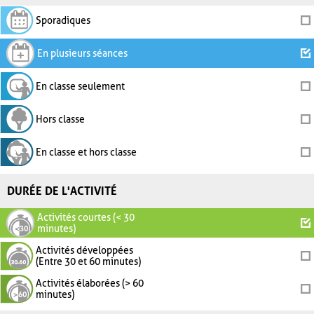
Sporadiques
En plusieurs séances
En classe seulement
Hors classe
En classe et hors classe
DURÉE DE L'ACTIVITÉ
Activités courtes (< 30
minutes)
Activités développées
(Entre 30 et 60 minutes)
Activités élaborées (> 60
minutes)