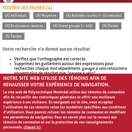
TOUTES LES FICHES (4)
(X) Individuel
(X) Moyenne
(X) Activités courtes (< 30 minutes)
(X) En plusieurs séances
(X) Grand groupe (> 100)
(X) Élevée
(X) Équipe
Votre recherche n'a donné aucun résultat
Vérifiez que l'orthographe est correcte.
Supprimez les guillemets autour des expressions pour
rechercher chaque mot séparément.
garage à vélo
retournera
souvent plus de résultat que
"garage à vélo"
.
NOTRE SITE WEB UTILISE DES TÉMOINS AFIN DE
Envisagez d'élargir votre recherche avec
OR
.
garage OR vélo
retournera souvent plus de résultat que
garage à vélo
.
REHAUSSER VOTRE EXPÉRIENCE DE NAVIGATION.
Le site web de Polytechnique Montréal utilise des témoins de connexion
afin de recueillir des statistiques générales et offrir une meilleure
expérience à ses visiteurs. En naviguant sur le site, vous acceptez
l’utilisation de ces témoins selon les modalités spécifiées aux conditions
d’utilisation. Vous pouvez refuser les témoins de connexion en modifiant
vos paramètres de navigation. Pour en savoir plus sur le recours aux
témoins de connexion et sur la protection de vos renseignements
personnels,
cliquez ici
.
Avis de confidentialité et conditions d’utilisation